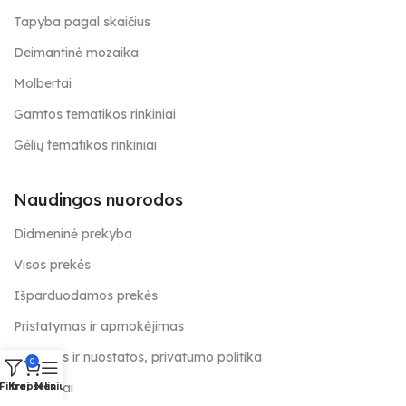
Tapyba pagal skaičius
Deimantinė mozaika
Molbertai
Gamtos tematikos rinkiniai
Gėlių tematikos rinkiniai
Naudingos nuorodos
Didmeninė prekyba
Visos prekės
Išparduodamos prekės
Pristatymas ir apmokėjimas
Taisyklės ir nuostatos, privatumo politika
0
Kontaktai
Filtrai
Krepšelis
Meniu