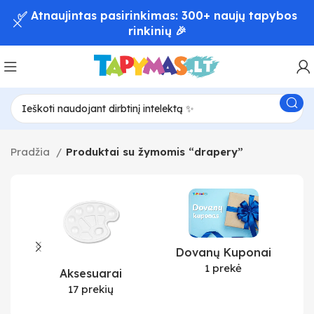
✅ Atnaujintas pasirinkimas: 300+ naujų tapybos
rinkinių 🎉
Pradžia
Produktai su žymomis “drapery”
Dovanų Kuponai
1 prekė
Aksesuarai
17 prekių