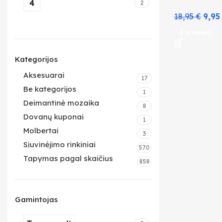
4
2
18,95
€
9,9
Į krepšelį
Kategorijos
Aksesuarai
17
Be kategorijos
1
Deimantinė mozaika
8
Dovanų kuponai
1
Molbertai
3
Siuvinėjimo rinkiniai
570
Tapymas pagal skaičius
858
Gamintojas