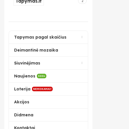
Tapymas.lt
2
Tapymas pagal skaičius
Deimantinė mozaika
Siuvinėjimas
Naujienos
300+
Loterija
NEMOKAMAI!
Akcijos
Didmena
Kontaktai