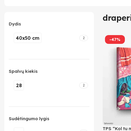
draper
Dydis
40x50 cm
2
-47%
Spalvų kiekis
28
2
Sudėtingumo lygis
TPS “Kol tu 