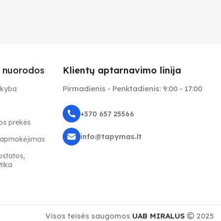
 nuorodos
Klientų aptarnavimo linija
Pirmadienis - Penktadienis: 9:00 - 17:00
ekyba
+370 657 25566
s prekės
info@tapymas.lt
r apmokėjimas
ostatos,
tika
Visos teisės saugomos
UAB MIRALUS
2025