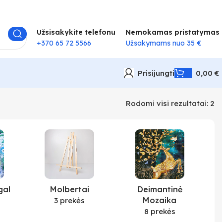
Užsisakykite telefonu
Nemokamas pristatymas
+370 65 72 5566
Užsakymams nuo 35 €
Prisijungti
0,00
€
Rodomi visi rezultatai: 2
gal
Molbertai
Deimantinė
Mozaika
3 prekės
8 prekės