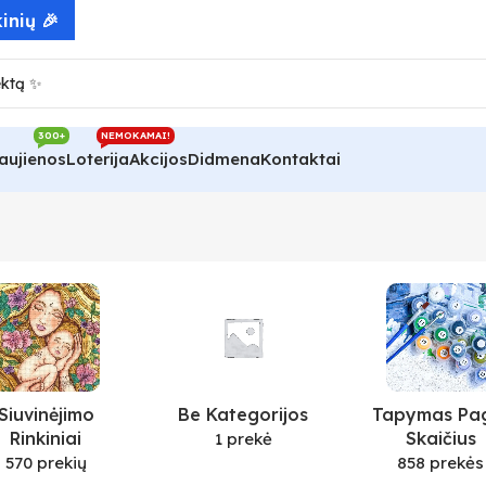
inių 🎉
300+
NEMOKAMAI!
aujienos
Loterija
Akcijos
Didmena
Kontaktai
Siuvinėjimo
Be Kategorijos
Tapymas Pa
Rinkiniai
Skaičius
1 prekė
570 prekių
858 prekės