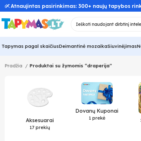
✅ Atnaujintas pasirinkimas: 300+ naujų tapybos rink
Tapymas pagal skaičius
Deimantinė mozaika
Siuvinėjimas
N
Pradžia
Produktai su žymomis “draperija”
Dovanų Kuponai
1 prekė
Aksesuarai
17 prekių