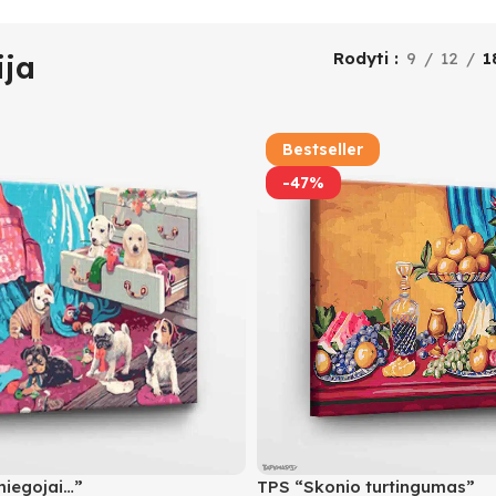
ija
Rodyti
9
12
1
Bestseller
-47%
miegojai…”
TPS “Skonio turtingumas”