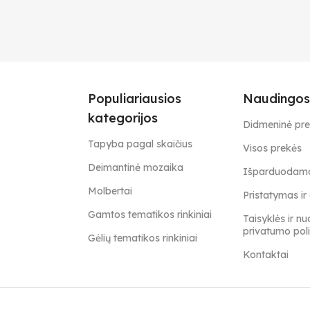
Populiariausios
Naudingos
kategorijos
Didmeninė pr
Tapyba pagal skaičius
Visos prekės
Deimantinė mozaika
Išparduodamo
Molbertai
Pristatymas i
Gamtos tematikos rinkiniai
Taisyklės ir nu
privatumo poli
Gėlių tematikos rinkiniai
Kontaktai