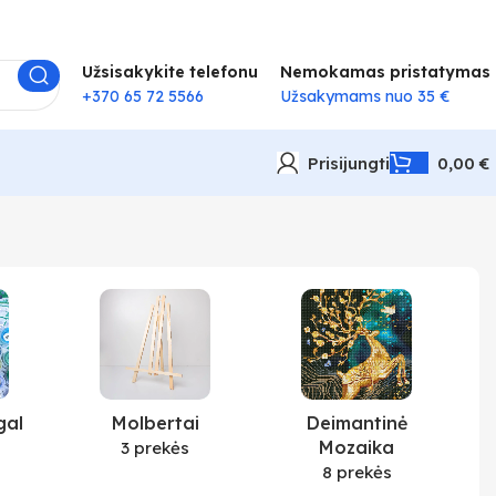
Užsisakykite telefonu
Nemokamas pristatymas
+370 65 72 5566
Užsakymams nuo 35 €
Prisijungti
0,00
€
gal
Molbertai
Deimantinė
Mozaika
3 prekės
8 prekės