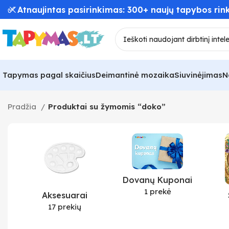
✅ Atnaujintas pasirinkimas: 300+ naujų tapybos rink
Tapymas pagal skaičius
Deimantinė mozaika
Siuvinėjimas
N
Pradžia
Produktai su žymomis “doko”
Dovanų Kuponai
1 prekė
Aksesuarai
17 prekių