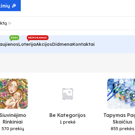
inių 🎉
300+
NEMOKAMAI!
aujienos
Loterija
Akcijos
Didmena
Kontaktai
Siuvinėjimo
Be Kategorijos
Tapymas Pa
Rinkiniai
Skaičius
1 prekė
570 prekių
855 prekės