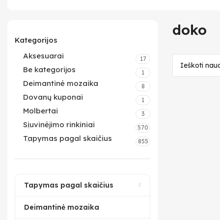
doko
Kategorijos
Aksesuarai
17
Be kategorijos
1
Deimantinė mozaika
8
Dovanų kuponai
1
Molbertai
3
Siuvinėjimo rinkiniai
570
Tapymas pagal skaičius
855
Tapymas pagal skaičius
Deimantinė mozaika