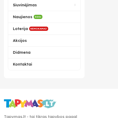
Siuvinėjimas
Naujienos
300+
Loterija
NEMOKAMAI!
Akcijos
Didmena
Kontaktai
Tapymas.lt - tai tikras tapybos pagal