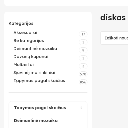
diskas
Kategorijos
Aksesuarai
17
Be kategorijos
1
Deimantinė mozaika
8
Dovanų kuponai
1
Molbertai
3
Siuvinėjimo rinkiniai
570
Tapymas pagal skaičius
856
Tapymas pagal skaičius
Deimantinė mozaika