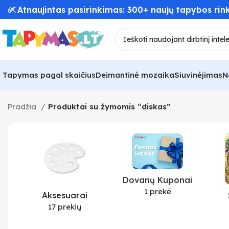
✅ Atnaujintas pasirinkimas: 300+ naujų tapybos rink
Tapymas pagal skaičius
Deimantinė mozaika
Siuvinėjimas
N
Pradžia
Produktai su žymomis “diskas”
Dovanų Kuponai
1 prekė
Aksesuarai
17 prekių