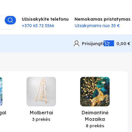
Užsisakykite telefonu
Nemokamas pristatymas
+370 65 72 5566
Užsakymams nuo 35 €
Prisijungti
0,00
€
gal
Molbertai
Deimantinė
Mozaika
3 prekės
8 prekės