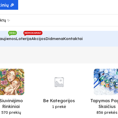
inių 🎉
300+
NEMOKAMAI!
aujienos
Loterija
Akcijos
Didmena
Kontaktai
Siuvinėjimo
Be Kategorijos
Tapymas Pa
Rinkiniai
Skaičius
1 prekė
570 prekių
856 prekės