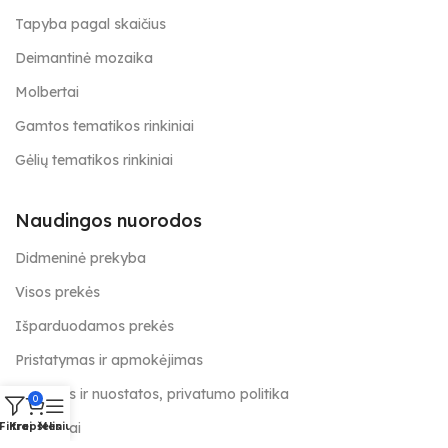
Tapyba pagal skaičius
Deimantinė mozaika
Molbertai
Gamtos tematikos rinkiniai
Gėlių tematikos rinkiniai
Naudingos nuorodos
Didmeninė prekyba
Visos prekės
Išparduodamos prekės
Pristatymas ir apmokėjimas
Taisyklės ir nuostatos, privatumo politika
0
Kontaktai
Filtrai
Krepšelis
Meniu