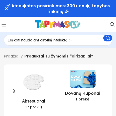
✅ Atnaujintas pasirinkimas: 300+ naujų tapybos
rinkinių 🎉
Pradžia
Produktai su žymomis “dirizabliai”
Dovanų Kuponai
1 prekė
Aksesuarai
17 prekių