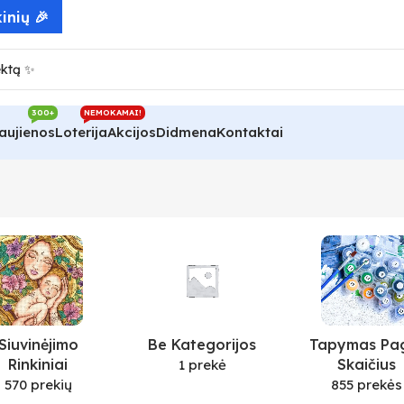
inių 🎉
300+
NEMOKAMAI!
aujienos
Loterija
Akcijos
Didmena
Kontaktai
Siuvinėjimo
Be Kategorijos
Tapymas Pa
Rinkiniai
Skaičius
1 prekė
570 prekių
855 prekės