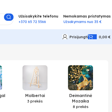
Užsisakykite telefonu
Nemokamas pristatymas
+370 65 72 5566
Užsakymams nuo 35 €
Prisijungti
0,00
€
gal
Molbertai
Deimantinė
Mozaika
3 prekės
8 prekės