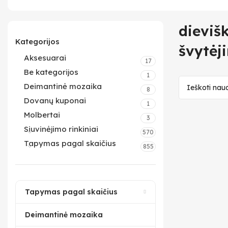
dieviš
Kategorijos
švytėj
Aksesuarai
17
Be kategorijos
1
Deimantinė mozaika
8
Dovanų kuponai
1
Molbertai
3
Siuvinėjimo rinkiniai
570
Tapymas pagal skaičius
855
Tapymas pagal skaičius
Deimantinė mozaika