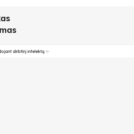
kas
imas