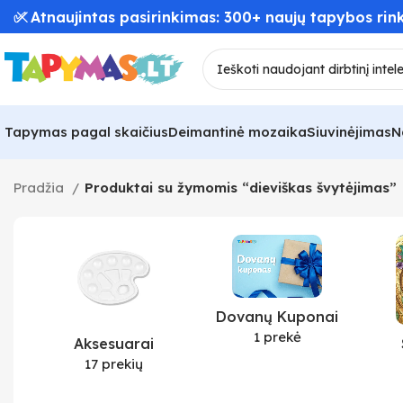
✅ Atnaujintas pasirinkimas: 300+ naujų tapybos rink
Tapymas pagal skaičius
Deimantinė mozaika
Siuvinėjimas
N
Pradžia
Produktai su žymomis “dieviškas švytėjimas”
Dovanų Kuponai
1 prekė
Aksesuarai
17 prekių