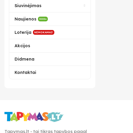
Siuvinėjimas
Naujienos
300+
Loterija
NEMOKAMAI!
Akcijos
Didmena
Kontaktai
Tapymas.lt - tai tikras tapybos pagal