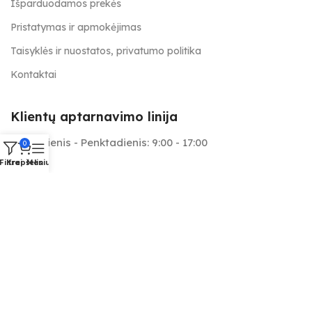
Išparduodamos prekės
Pristatymas ir apmokėjimas
Taisyklės ir nuostatos, privatumo politika
Kontaktai
Klientų aptarnavimo linija
Pirmadienis - Penktadienis: 9:00 - 17:00
0
Filtrai
Krepšelis
Meniu
+370 657 25566
info@tapymas.lt
Mes aptarnaujame: