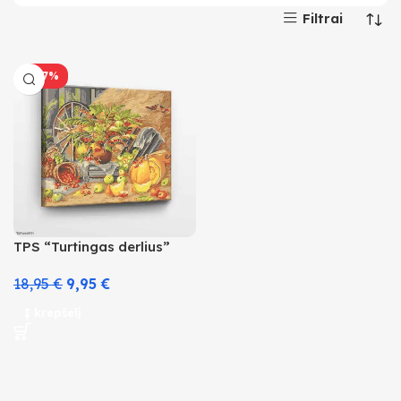
Filtrai
-47%
TPS “Turtingas derlius”
18,95
€
9,95
€
Į krepšelį