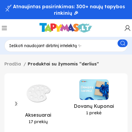
✅ Atnaujintas pasirinkimas: 300+ naujų tapybos
rinkinių 🎉
Pradžia
Produktai su žymomis “derlius”
Dovanų Kuponai
1 prekė
Aksesuarai
17 prekių