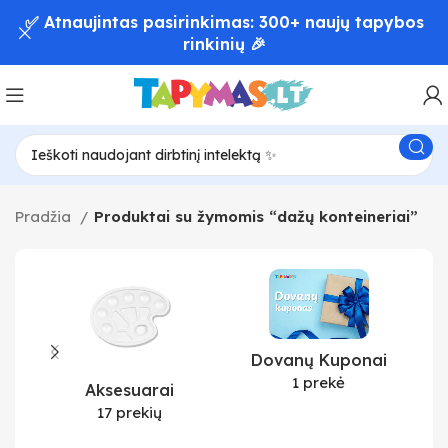
✅ Atnaujintas pasirinkimas: 300+ naujų tapybos
rinkinių 🎉
Pradžia
Produktai su žymomis “dažų konteineriai”
Dovanų Kuponai
1 prekė
Aksesuarai
17 prekių