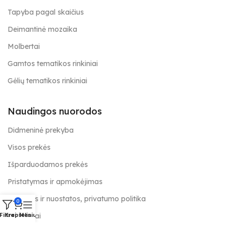
Tapyba pagal skaičius
Deimantinė mozaika
Molbertai
Gamtos tematikos rinkiniai
Gėlių tematikos rinkiniai
Naudingos nuorodos
Didmeninė prekyba
Visos prekės
Išparduodamos prekės
Pristatymas ir apmokėjimas
Taisyklės ir nuostatos, privatumo politika
0
Kontaktai
Filtrai
Krepšelis
Meniu