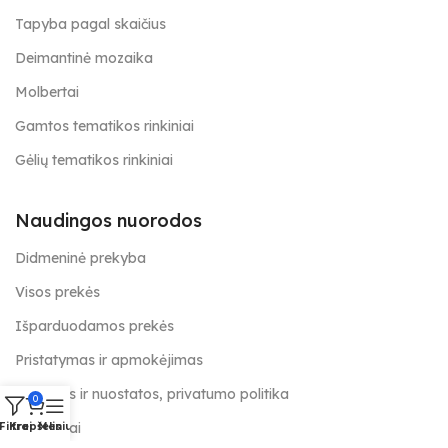
Tapyba pagal skaičius
Deimantinė mozaika
Molbertai
Gamtos tematikos rinkiniai
Gėlių tematikos rinkiniai
Naudingos nuorodos
Didmeninė prekyba
Visos prekės
Išparduodamos prekės
Pristatymas ir apmokėjimas
Taisyklės ir nuostatos, privatumo politika
0
Kontaktai
Filtrai
Krepšelis
Meniu