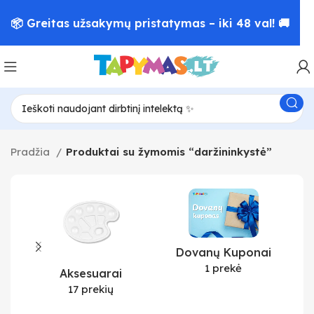
📦 Greitas užsakymų pristatymas – iki 48 val! 🚚
Pradžia
Produktai su žymomis “daržininkystė”
Dovanų Kuponai
1 prekė
Aksesuarai
17 prekių