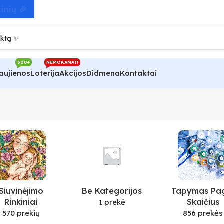
300+
NEMOKAMAI!
aujienos
Loterija
Akcijos
Didmena
Kontaktai
Siuvinėjimo
Be Kategorijos
Tapymas Pa
Rinkiniai
Skaičius
1 prekė
570 prekių
856 prekės