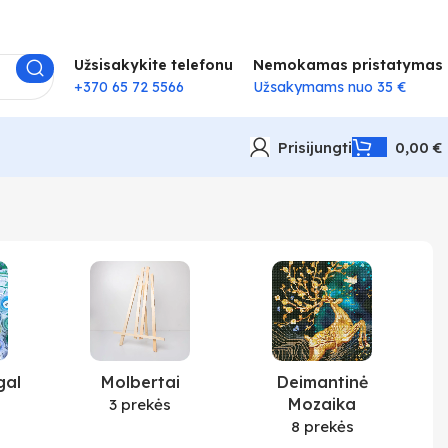
Užsisakykite telefonu
Nemokamas pristatymas
+370 65 72 5566
Užsakymams nuo 35 €
Prisijungti
0,00
€
gal
Molbertai
Deimantinė
Mozaika
3 prekės
8 prekės