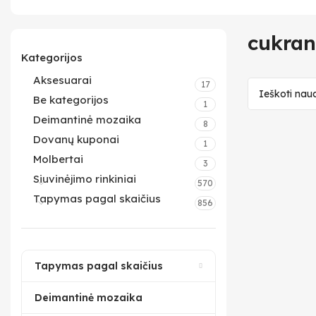
cukran
Kategorijos
Aksesuarai
17
Be kategorijos
1
Deimantinė mozaika
8
Dovanų kuponai
1
Molbertai
3
Siuvinėjimo rinkiniai
570
Tapymas pagal skaičius
856
Tapymas pagal skaičius
Deimantinė mozaika