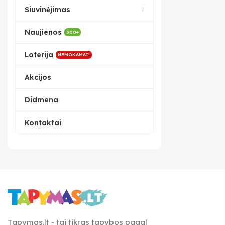
Siuvinėjimas
Naujienos
300+
Loterija
NEMOKAMAI!
Akcijos
Didmena
Kontaktai
Tapymas.lt - tai tikras tapybos pagal