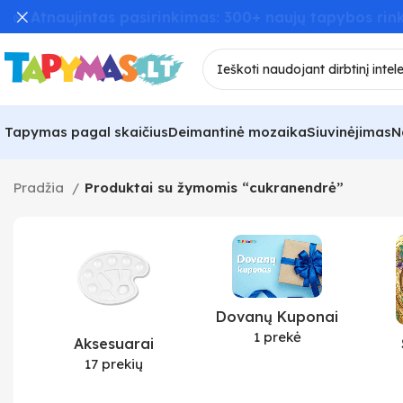
📦 Greitas užsakymų pristatymas – iki 48 val! 🚚
Tapymas pagal skaičius
Deimantinė mozaika
Siuvinėjimas
N
Pradžia
Produktai su žymomis “cukranendrė”
Dovanų Kuponai
1 prekė
Aksesuarai
17 prekių