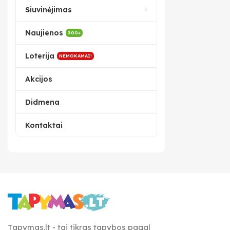
Siuvinėjimas
Naujienos
300+
Loterija
NEMOKAMAI!
Akcijos
Didmena
Kontaktai
Tapymas.lt - tai tikras tapybos pagal