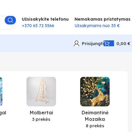
Užsisakykite telefonu
Nemokamas pristatymas
+370 65 72 5566
Užsakymams nuo 35 €
Prisijungti
0,00
€
gal
Molbertai
Deimantinė
Mozaika
3 prekės
8 prekės