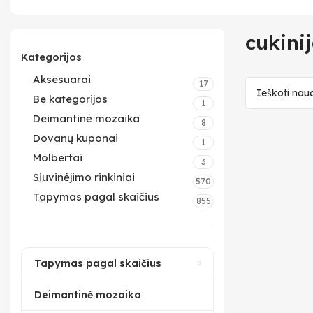
cukini
Kategorijos
Aksesuarai
17
Be kategorijos
1
Deimantinė mozaika
8
Dovanų kuponai
1
Molbertai
3
Siuvinėjimo rinkiniai
570
Tapymas pagal skaičius
855
Tapymas pagal skaičius
Deimantinė mozaika