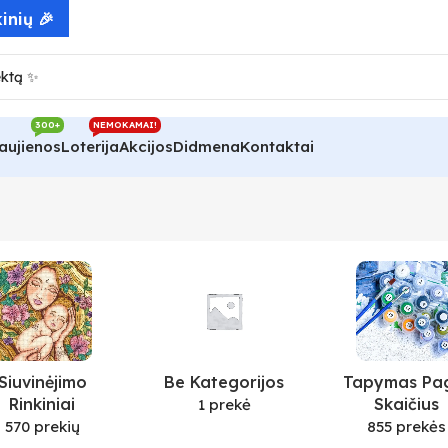
inių 🎉
300+
NEMOKAMAI!
aujienos
Loterija
Akcijos
Didmena
Kontaktai
Siuvinėjimo
Be Kategorijos
Tapymas Pa
Rinkiniai
Skaičius
1 prekė
570 prekių
855 prekės