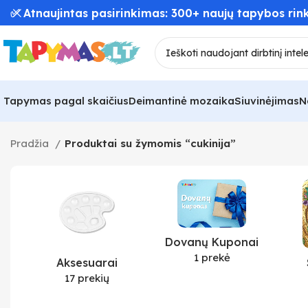
✅ Atnaujintas pasirinkimas: 300+ naujų tapybos rink
Tapymas pagal skaičius
Deimantinė mozaika
Siuvinėjimas
N
Pradžia
Produktai su žymomis “cukinija”
Dovanų Kuponai
1 prekė
Aksesuarai
17 prekių