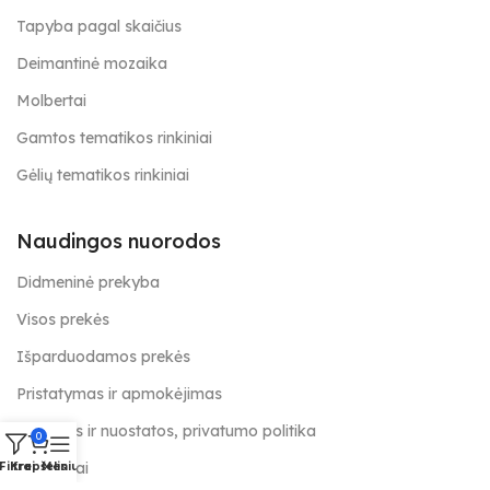
Tapyba pagal skaičius
Deimantinė mozaika
Molbertai
Gamtos tematikos rinkiniai
Gėlių tematikos rinkiniai
Naudingos nuorodos
Didmeninė prekyba
Visos prekės
Išparduodamos prekės
Pristatymas ir apmokėjimas
Taisyklės ir nuostatos, privatumo politika
0
Kontaktai
Filtrai
Krepšelis
Meniu