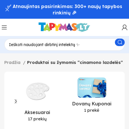
✅ Atnaujintas pasirinkimas: 300+ naujų tapybos
rinkinių 🎉
Pradžia
Produktai su žymomis “cinamono lazdelės”
Dovanų Kuponai
1 prekė
Aksesuarai
17 prekių