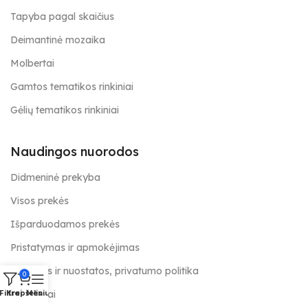
Tapyba pagal skaičius
Deimantinė mozaika
Molbertai
Gamtos tematikos rinkiniai
Gėlių tematikos rinkiniai
Naudingos nuorodos
Didmeninė prekyba
Visos prekės
Išparduodamos prekės
Pristatymas ir apmokėjimas
Taisyklės ir nuostatos, privatumo politika
0
Kontaktai
Filtrai
Krepšelis
Meniu