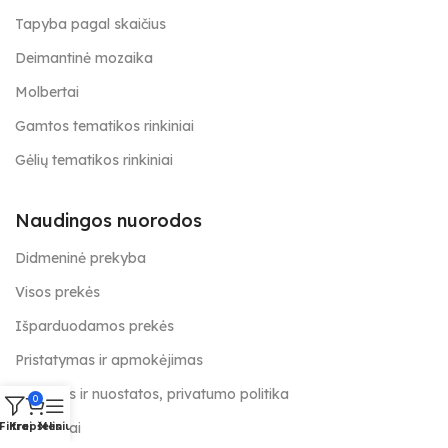
Tapyba pagal skaičius
Deimantinė mozaika
Molbertai
Gamtos tematikos rinkiniai
Gėlių tematikos rinkiniai
Naudingos nuorodos
Didmeninė prekyba
Visos prekės
Išparduodamos prekės
Pristatymas ir apmokėjimas
Taisyklės ir nuostatos, privatumo politika
0
Kontaktai
Filtrai
Krepšelis
Meniu