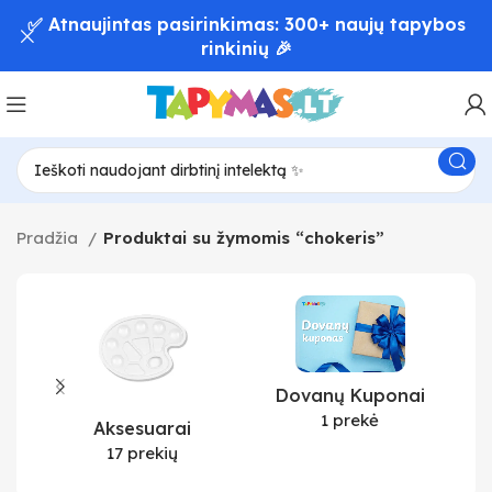
✅ Atnaujintas pasirinkimas: 300+ naujų tapybos
rinkinių 🎉
Pradžia
Produktai su žymomis “chokeris”
Dovanų Kuponai
1 prekė
Aksesuarai
17 prekių