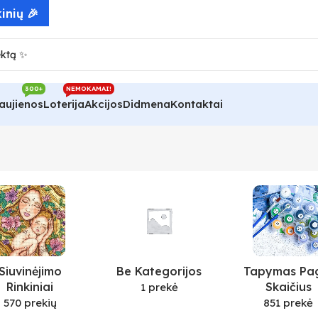
inių 🎉
300+
NEMOKAMAI!
aujienos
Loterija
Akcijos
Didmena
Kontaktai
Siuvinėjimo
Be Kategorijos
Tapymas Pa
Rinkiniai
Skaičius
1 prekė
570 prekių
851 prekė