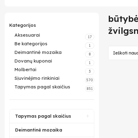
būtybė
Kategorijos
žvilgsn
Aksesuarai
17
Be kategorijos
1
Deimantinė mozaika
8
Dovanų kuponai
1
Molbertai
3
Siuvinėjimo rinkiniai
570
Tapymas pagal skaičius
851
Tapymas pagal skaičius
Deimantinė mozaika