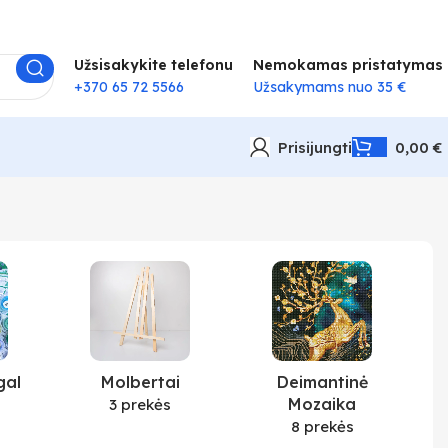
Užsisakykite telefonu
Nemokamas pristatymas
+370 65 72 5566
Užsakymams nuo 35 €
Prisijungti
0,00
€
gal
Molbertai
Deimantinė
Mozaika
3 prekės
8 prekės