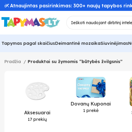
✅ Atnaujintas pasirinkimas: 300+ naujų tapybos rink
Tapymas pagal skaičius
Deimantinė mozaika
Siuvinėjimas
N
Pradžia
Produktai su žymomis “būtybės žvilgsnis”
Dovanų Kuponai
1 prekė
Aksesuarai
17 prekių