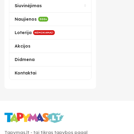
Siuvinėjimas
Naujienos
300+
Loterija
NEMOKAMAI!
Akcijos
Didmena
Kontaktai
Tapymas.lt - tai tikras tapybos pagal