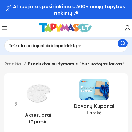
✅ Atnaujintas pasirinkimas: 300+ naujų tapybos
rinkinių 🎉
Pradžia
Produktai su žymomis “buriuotojas laivas”
Dovanų Kuponai
1 prekė
Aksesuarai
17 prekių