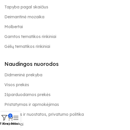
Tapyba pagal skaičius
Deimantinė mozaika
Molbertai
Gamtos tematikos rinkiniai
Gėlių tematikos rinkiniai
Naudingos nuorodos
Didmeninė prekyba
Visos prekės
Išparduodamos prekės
Pristatymas ir apmokėjimas
Taisyklės ir nuostatos, privatumo politika
0
Kontaktai
Filtrai
Krepšelis
Meniu