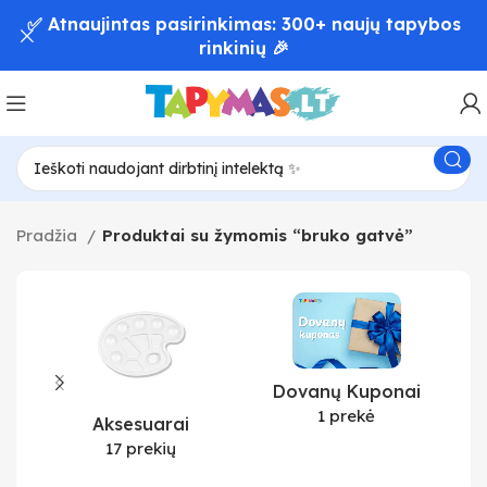
✅ Atnaujintas pasirinkimas: 300+ naujų tapybos
rinkinių 🎉
Pradžia
Produktai su žymomis “bruko gatvė”
Dovanų Kuponai
1 prekė
Aksesuarai
17 prekių