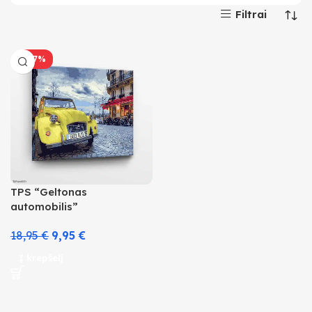
Filtrai
-47%
TPS “Geltonas
automobilis”
18,95
€
9,95
€
Į krepšelį