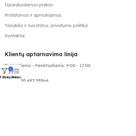
Išparduodamos prekės
Pristatymas ir apmokėjimas
Taisyklės ir nuostatos, privatumo politika
Kontaktai
Klientų aptarnavimo linija
Pirmadienis - Penktadienis: 9:00 - 17:00
0
Filtrai
Krepšelis
Meniu
+370 657 25566
info@tapymas.lt
Mes aptarnaujame: