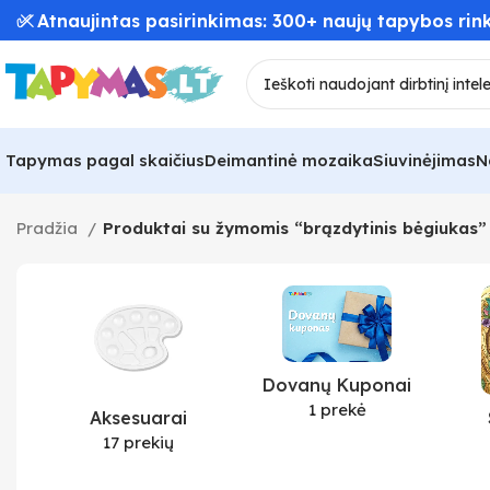
✅ Atnaujintas pasirinkimas: 300+ naujų tapybos rink
Tapymas pagal skaičius
Deimantinė mozaika
Siuvinėjimas
N
Pradžia
Produktai su žymomis “brązdytinis bėgiukas”
Dovanų Kuponai
1 prekė
Aksesuarai
17 prekių