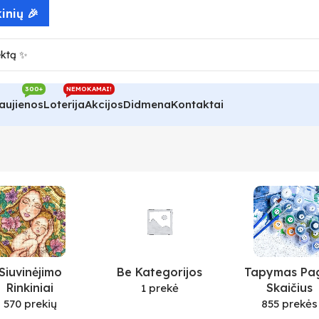
inių 🎉
300+
NEMOKAMAI!
aujienos
Loterija
Akcijos
Didmena
Kontaktai
Siuvinėjimo
Be Kategorijos
Tapymas Pa
Rinkiniai
Skaičius
1 prekė
570 prekių
855 prekės