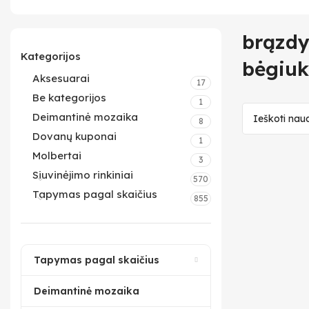
brązdy
Kategorijos
bėgiuk
Aksesuarai
17
Be kategorijos
1
Deimantinė mozaika
8
Dovanų kuponai
1
Molbertai
3
Siuvinėjimo rinkiniai
570
Tapymas pagal skaičius
855
Tapymas pagal skaičius
Deimantinė mozaika