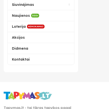
Siuvinėjimas
Naujienos
300+
Loterija
NEMOKAMAI!
Akcijos
Didmena
Kontaktai
Tapymas.lt - tai tikras tapybos pagal