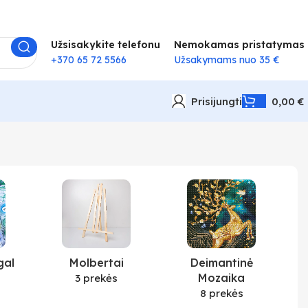
Užsisakykite telefonu
Nemokamas pristatymas
+370 65 72 5566
Užsakymams nuo 35 €
Prisijungti
0,00
€
gal
Molbertai
Deimantinė
Mozaika
3 prekės
8 prekės