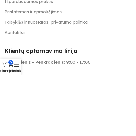
Išparduodamos prekės
Pristatymas ir apmokėjimas
Taisyklės ir nuostatos, privatumo politika
Kontaktai
Klientų aptarnavimo linija
Pirmadienis - Penktadienis: 9:00 - 17:00
0
Filtrai
Krepšelis
Meniu
+370 657 25566
info@tapymas.lt
Mes aptarnaujame: