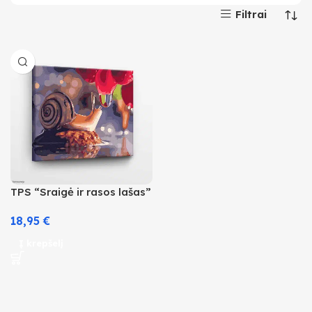
Filtrai
TPS “Sraigė ir rasos lašas”
18,95
€
Į krepšelį