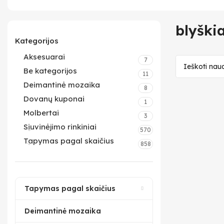
blyškia
Kategorijos
Aksesuarai
7
Be kategorijos
11
Deimantinė mozaika
8
Dovanų kuponai
1
Molbertai
3
Siuvinėjimo rinkiniai
570
Tapymas pagal skaičius
858
Tapymas pagal skaičius
Deimantinė mozaika