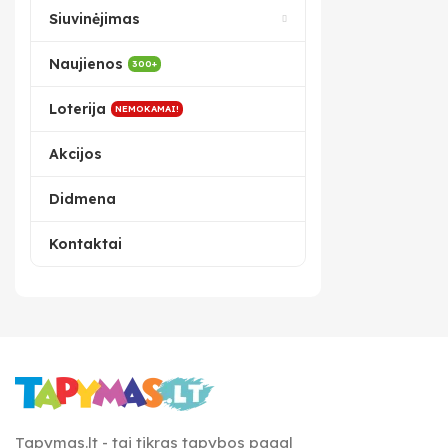
Siuvinėjimas
Naujienos
300+
Loterija
NEMOKAMAI!
Akcijos
Didmena
Kontaktai
Tapymas.lt - tai tikras tapybos pagal