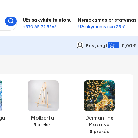
Užsisakykite telefonu
Nemokamas pristatymas
+370 65 72 5566
Užsakymams nuo 35 €
Prisijungti
0,00
€
gal
Molbertai
Deimantinė
Mozaika
3 prekės
8 prekės