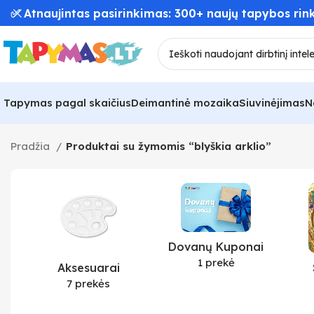
✅ Atnaujintas pasirinkimas: 300+ naujų tapybos rink
Tapymas pagal skaičius
Deimantinė mozaika
Siuvinėjimas
N
Pradžia
Produktai su žymomis “blyškia arklio”
Dovanų Kuponai
1 prekė
Aksesuarai
7 prekės