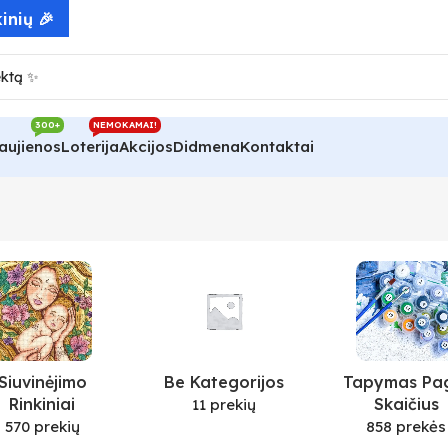
inių 🎉
300+
NEMOKAMAI!
aujienos
Loterija
Akcijos
Didmena
Kontaktai
Siuvinėjimo
Be Kategorijos
Tapymas Pa
Rinkiniai
Skaičius
11 prekių
570 prekių
858 prekės