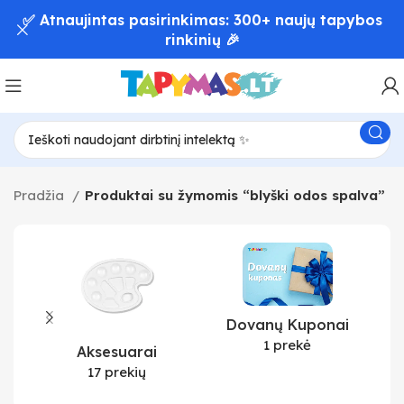
✅ Atnaujintas pasirinkimas: 300+ naujų tapybos
rinkinių 🎉
Pradžia
Produktai su žymomis “blyški odos spalva”
Dovanų Kuponai
1 prekė
Aksesuarai
17 prekių