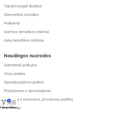
Tapyba pagal skaičius
Deimantinė mozaika
Molbertai
Gamtos tematikos rinkiniai
Gėlių tematikos rinkiniai
Naudingos nuorodos
Didmeninė prekyba
Visos prekės
Išparduodamos prekės
Pristatymas ir apmokėjimas
Taisyklės ir nuostatos, privatumo politika
0
Kontaktai
Filtrai
Krepšelis
Meniu