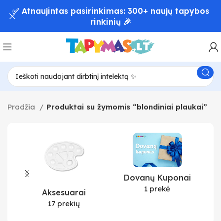
✅ Atnaujintas pasirinkimas: 300+ naujų tapybos
rinkinių 🎉
Pradžia
Produktai su žymomis “blondiniai plaukai”
Dovanų Kuponai
1 prekė
Aksesuarai
17 prekių