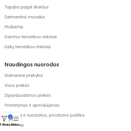
Tapyba pagal skaičius
Deimantinė mozaika
Molbertai
Gamtos tematikos rinkiniai
Gėlių tematikos rinkiniai
Naudingos nuorodos
Didmeninė prekyba
Visos prekės
Išparduodamos prekės
Pristatymas ir apmokėjimas
Taisyklės ir nuostatos, privatumo politika
0
Kontaktai
Filtrai
Krepšelis
Meniu