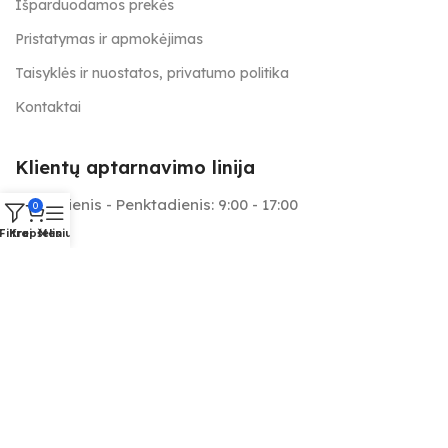
Išparduodamos prekės
Pristatymas ir apmokėjimas
Taisyklės ir nuostatos, privatumo politika
Kontaktai
Klientų aptarnavimo linija
Pirmadienis - Penktadienis: 9:00 - 17:00
0
Filtrai
Krepšelis
Meniu
+370 657 25566
info@tapymas.lt
Mes aptarnaujame: