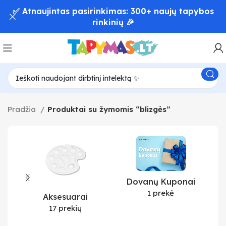
✅ Atnaujintas pasirinkimas: 300+ naujų tapybos
rinkinių 🎉
Pradžia
Produktai su žymomis “blizgės”
Dovanų Kuponai
1 prekė
Aksesuarai
17 prekių