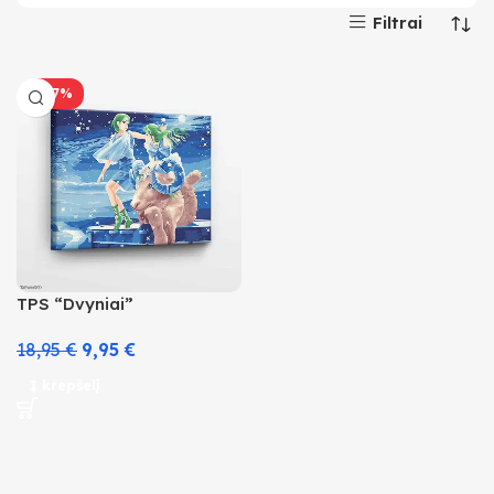
Filtrai
-47%
TPS “Dvyniai”
18,95
€
9,95
€
Į krepšelį