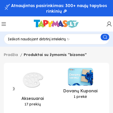
✅ Atnaujintas pasirinkimas: 300+ naujų tapybos
rinkinių 🎉
Pradžia
Produktai su žymomis “bizonas”
Dovanų Kuponai
1 prekė
Aksesuarai
17 prekių