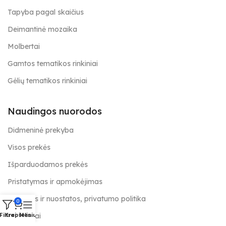
Tapyba pagal skaičius
Deimantinė mozaika
Molbertai
Gamtos tematikos rinkiniai
Gėlių tematikos rinkiniai
Naudingos nuorodos
Didmeninė prekyba
Visos prekės
Išparduodamos prekės
Pristatymas ir apmokėjimas
Taisyklės ir nuostatos, privatumo politika
0
Kontaktai
Filtrai
Krepšelis
Meniu