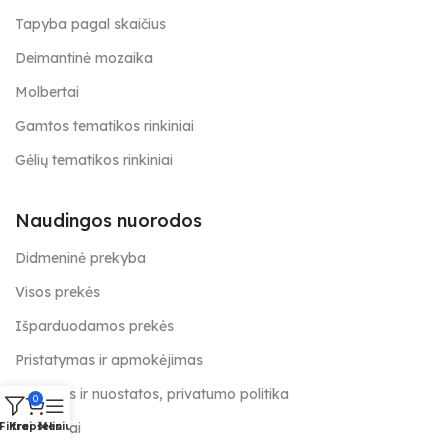
Tapyba pagal skaičius
Deimantinė mozaika
Molbertai
Gamtos tematikos rinkiniai
Gėlių tematikos rinkiniai
Naudingos nuorodos
Didmeninė prekyba
Visos prekės
Išparduodamos prekės
Pristatymas ir apmokėjimas
Taisyklės ir nuostatos, privatumo politika
0
Kontaktai
Filtrai
Krepšelis
Meniu