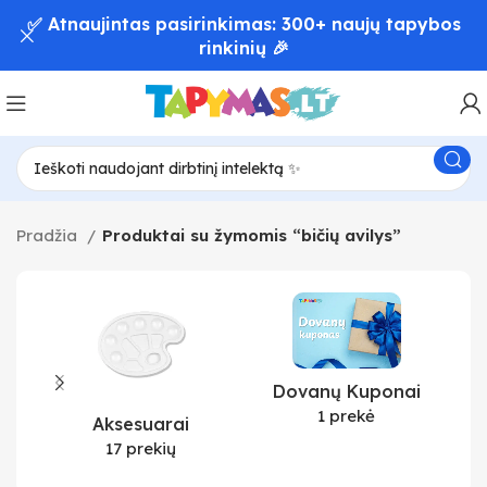
✅ Atnaujintas pasirinkimas: 300+ naujų tapybos
rinkinių 🎉
Pradžia
Produktai su žymomis “bičių avilys”
Dovanų Kuponai
1 prekė
Aksesuarai
17 prekių