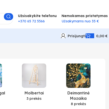
Užsisakykite telefonu
Nemokamas pristatymas
+370 65 72 5566
Užsakymams nuo 35 €
Prisijungti
0,00
€
gal
Molbertai
Deimantinė
Mozaika
3 prekės
8 prekės