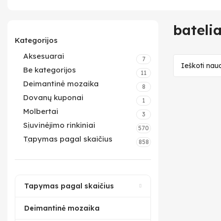
batelia
Kategorijos
Aksesuarai
7
Be kategorijos
11
Deimantinė mozaika
8
Dovanų kuponai
1
Molbertai
3
Siuvinėjimo rinkiniai
570
Tapymas pagal skaičius
858
Tapymas pagal skaičius
Deimantinė mozaika