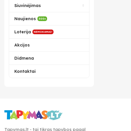
Siuvinėjimas
Naujienos
300+
Loterija
NEMOKAMAI!
Akcijos
Didmena
Kontaktai
Tapymas.lt - tai tikras tapybos pagal