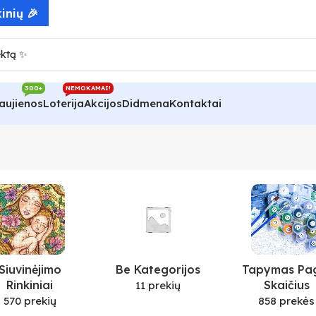
inių 🎉
300+
NEMOKAMAI!
aujienos
Loterija
Akcijos
Didmena
Kontaktai
Siuvinėjimo
Be Kategorijos
Tapymas Pa
Rinkiniai
Skaičius
11 prekių
570 prekių
858 prekės