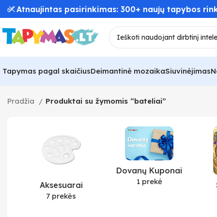
✅ Atnaujintas pasirinkimas: 300+ naujų tapybos rink
Tapymas pagal skaičius
Deimantinė mozaika
Siuvinėjimas
N
Pradžia
Produktai su žymomis “bateliai”
Dovanų Kuponai
1 prekė
Aksesuarai
7 prekės