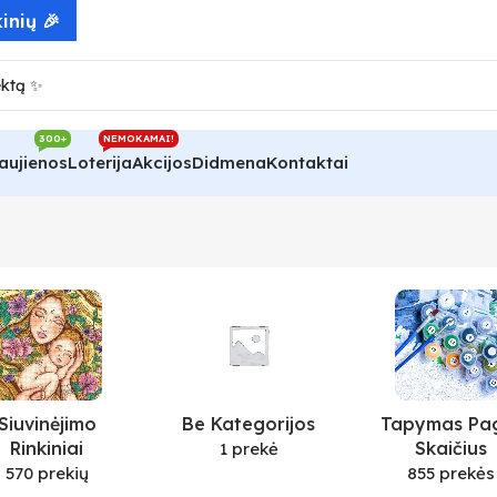
inių 🎉
300+
NEMOKAMAI!
aujienos
Loterija
Akcijos
Didmena
Kontaktai
Siuvinėjimo
Be Kategorijos
Tapymas Pa
Rinkiniai
Skaičius
1 prekė
570 prekių
855 prekės