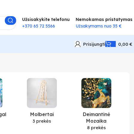
Užsisakykite telefonu
Nemokamas pristatymas
+370 65 72 5566
Užsakymams nuo 35 €
Prisijungti
0,00
€
gal
Molbertai
Deimantinė
Mozaika
3 prekės
8 prekės