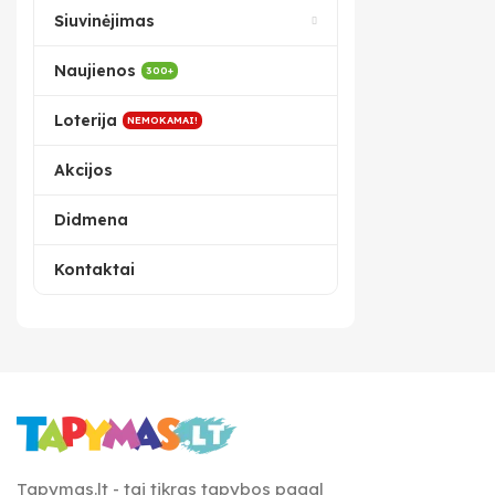
Siuvinėjimas
Naujienos
300+
Loterija
NEMOKAMAI!
Akcijos
Didmena
Kontaktai
Tapymas.lt - tai tikras tapybos pagal