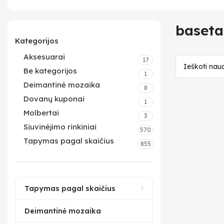
baseta
Kategorijos
Aksesuarai
17
Be kategorijos
1
Deimantinė mozaika
8
Dovanų kuponai
1
Molbertai
3
Siuvinėjimo rinkiniai
570
Tapymas pagal skaičius
855
Tapymas pagal skaičius
Deimantinė mozaika