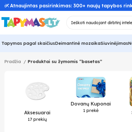
✅ Atnaujintas pasirinkimas: 300+ naujų tapybos rink
Tapymas pagal skaičius
Deimantinė mozaika
Siuvinėjimas
N
Pradžia
Produktai su žymomis “basetas”
Dovanų Kuponai
1 prekė
Aksesuarai
17 prekių