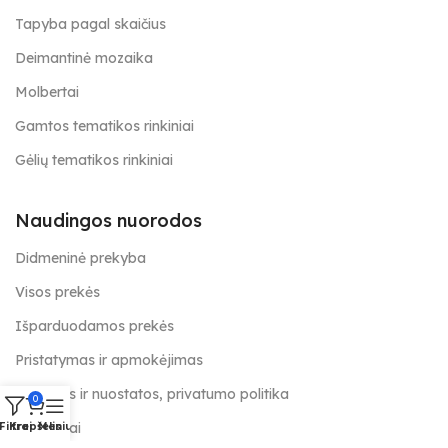
Tapyba pagal skaičius
Deimantinė mozaika
Molbertai
Gamtos tematikos rinkiniai
Gėlių tematikos rinkiniai
Naudingos nuorodos
Didmeninė prekyba
Visos prekės
Išparduodamos prekės
Pristatymas ir apmokėjimas
Taisyklės ir nuostatos, privatumo politika
0
Kontaktai
Filtrai
Krepšelis
Meniu