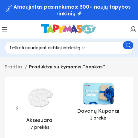
✅ Atnaujintas pasirinkimas: 300+ naujų tapybos
rinkinių 🎉
Pradžia
Produktai su žymomis “bankas”
Dovanų Kuponai
1 prekė
Aksesuarai
7 prekės