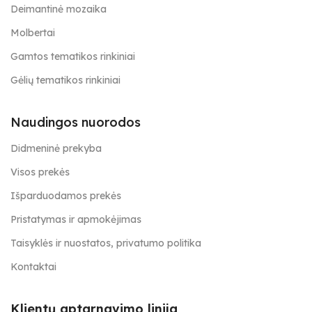
Deimantinė mozaika
Molbertai
Gamtos tematikos rinkiniai
Gėlių tematikos rinkiniai
Naudingos nuorodos
Didmeninė prekyba
Visos prekės
Išparduodamos prekės
Pristatymas ir apmokėjimas
Taisyklės ir nuostatos, privatumo politika
Kontaktai
Klientų aptarnavimo linija