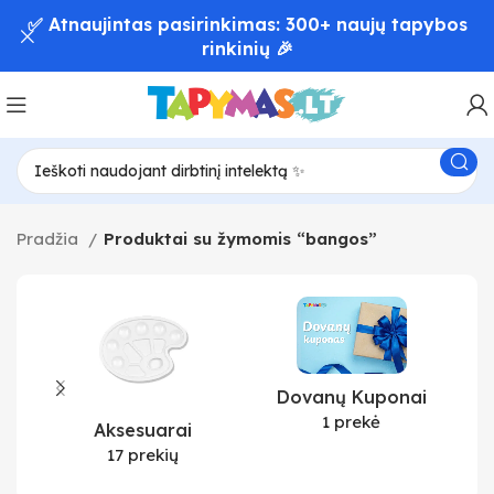
✅ Atnaujintas pasirinkimas: 300+ naujų tapybos
rinkinių 🎉
Pradžia
Produktai su žymomis “bangos”
Dovanų Kuponai
1 prekė
Aksesuarai
17 prekių