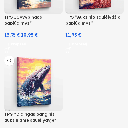
TPS „Gyvybingas
TPS “Auksinio saulėlydžio
paplūdimys“
paplūdimys”
18,95
€
10,95
€
11,95
€
Į krepšelį
Į krepšelį
TPS “Didingas banginis
auksiniame saulėlydyje”