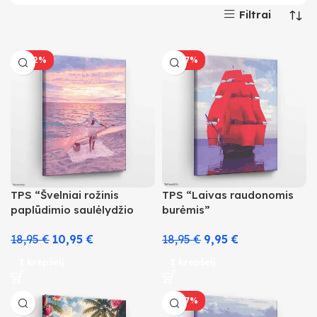
Filtrai
-42%
-47%
TPS “Švelniai rožinis
TPS “Laivas raudonomis
paplūdimio saulėlydžio
burėmis”
banglentininkas”
18,95
€
10,95
€
18,95
€
9,95
€
Į krepšelį
Į krepšelį
-47%