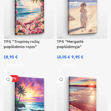
TPS “Tropinių rožių
TPS “Mergaitė
paplūdimio rojus”
paplūdimyje”
18,95
€
18,95
€
9,95
€
Į krepšelį
Į krepšelį
-42%