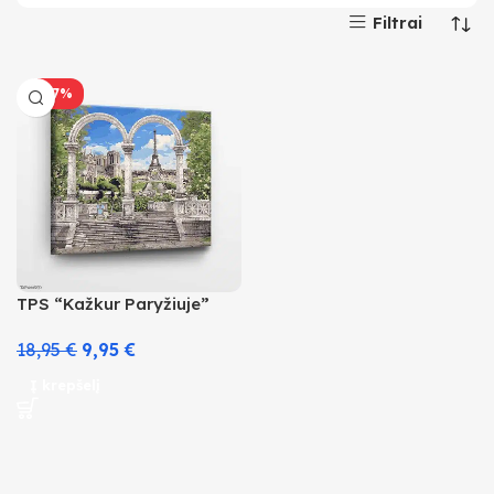
Filtrai
-47%
TPS “Kažkur Paryžiuje”
18,95
€
9,95
€
Į krepšelį