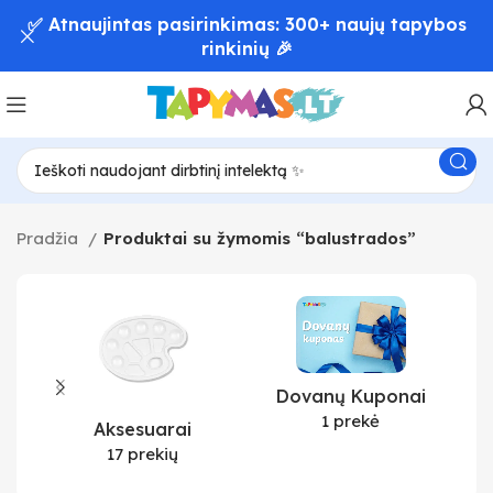
✅ Atnaujintas pasirinkimas: 300+ naujų tapybos
rinkinių 🎉
Pradžia
Produktai su žymomis “balustrados”
Dovanų Kuponai
1 prekė
Aksesuarai
17 prekių