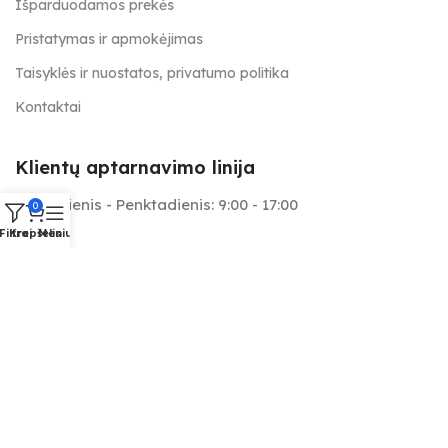
Išparduodamos prekės
Pristatymas ir apmokėjimas
Taisyklės ir nuostatos, privatumo politika
Kontaktai
Klientų aptarnavimo linija
Pirmadienis - Penktadienis: 9:00 - 17:00
0
Filtrai
Krepšelis
Meniu
+370 657 25566
info@tapymas.lt
Mes aptarnaujame: