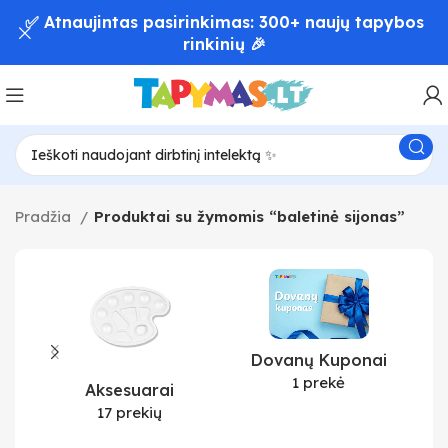
✅ Atnaujintas pasirinkimas: 300+ naujų tapybos
rinkinių 🎉
Pradžia
Produktai su žymomis “baletinė sijonas”
Dovanų Kuponai
1 prekė
Aksesuarai
17 prekių