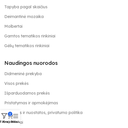
Tapyba pagal skaičius
Deimantinė mozaika
Molbertai
Gamtos tematikos rinkiniai
Gėlių tematikos rinkiniai
Naudingos nuorodos
Didmeninė prekyba
Visos prekės
Išparduodamos prekės
Pristatymas ir apmokėjimas
Taisyklės ir nuostatos, privatumo politika
0
Kontaktai
Filtrai
Krepšelis
Meniu