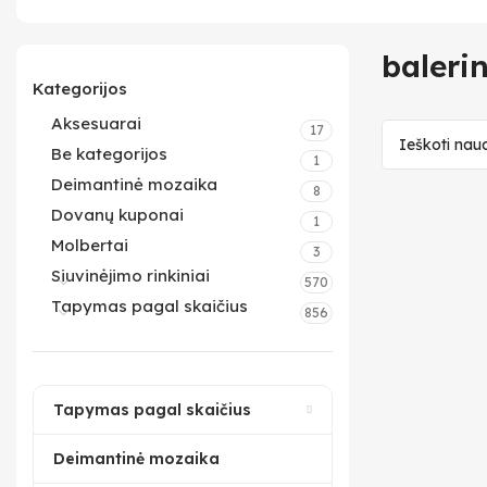
baleri
Kategorijos
Aksesuarai
17
Be kategorijos
1
Deimantinė mozaika
8
Dovanų kuponai
1
Molbertai
3
Siuvinėjimo rinkiniai
570
Tapymas pagal skaičius
856
Tapymas pagal skaičius
Deimantinė mozaika