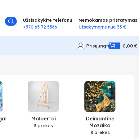
Užsisakykite telefonu
Nemokamas pristatymas
+370 65 72 5566
Užsakymams nuo 35 €
Prisijungti
0,00
€
gal
Molbertai
Deimantinė
Mozaika
3 prekės
8 prekės