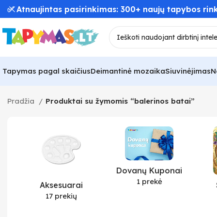
✅ Atnaujintas pasirinkimas: 300+ naujų tapybos rink
Tapymas pagal skaičius
Deimantinė mozaika
Siuvinėjimas
N
Pradžia
Produktai su žymomis “balerinos batai”
Dovanų Kuponai
1 prekė
Aksesuarai
17 prekių