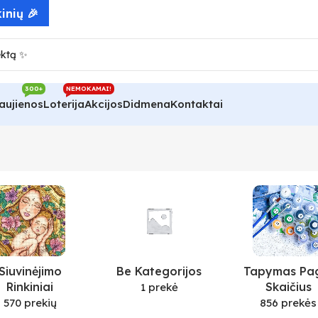
inių 🎉
300+
NEMOKAMAI!
aujienos
Loterija
Akcijos
Didmena
Kontaktai
Siuvinėjimo
Be Kategorijos
Tapymas Pa
Rinkiniai
Skaičius
1 prekė
570 prekių
856 prekės