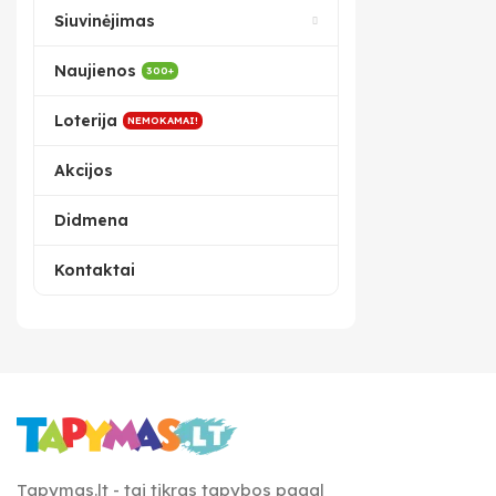
Siuvinėjimas
Naujienos
300+
Loterija
NEMOKAMAI!
Akcijos
Didmena
Kontaktai
Tapymas.lt - tai tikras tapybos pagal