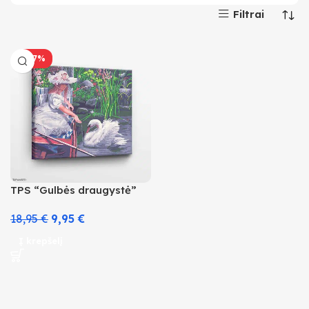
Filtrai
-47%
TPS “Gulbės draugystė”
18,95
€
9,95
€
Į krepšelį