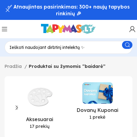
✅ Atnaujintas pasirinkimas: 300+ naujų tapybos
rinkinių 🎉
Pradžia
Produktai su žymomis “baidarė”
Dovanų Kuponai
1 prekė
Aksesuarai
17 prekių