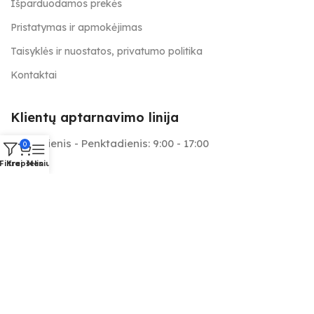
Išparduodamos prekės
Pristatymas ir apmokėjimas
Taisyklės ir nuostatos, privatumo politika
Kontaktai
Klientų aptarnavimo linija
Pirmadienis - Penktadienis: 9:00 - 17:00
0
Filtrai
Krepšelis
Meniu
+370 657 25566
info@tapymas.lt
Mes aptarnaujame: