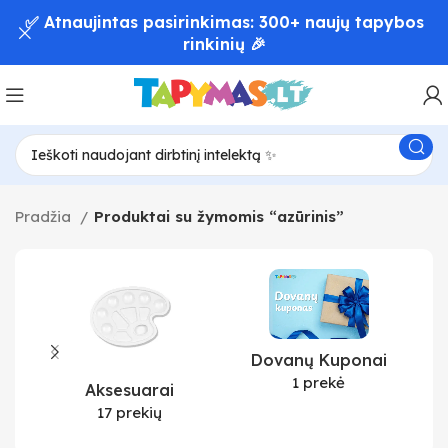
✅ Atnaujintas pasirinkimas: 300+ naujų tapybos
rinkinių 🎉
Pradžia
Produktai su žymomis “azūrinis”
Dovanų Kuponai
1 prekė
Aksesuarai
17 prekių