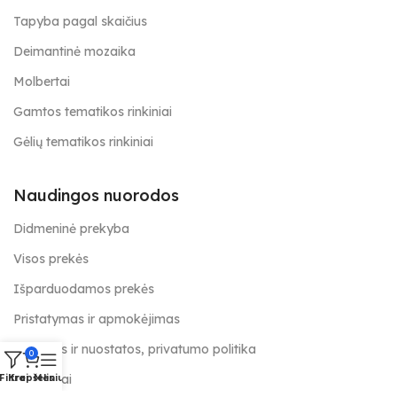
Tapyba pagal skaičius
Deimantinė mozaika
Molbertai
Gamtos tematikos rinkiniai
Gėlių tematikos rinkiniai
Naudingos nuorodos
Didmeninė prekyba
Visos prekės
Išparduodamos prekės
Pristatymas ir apmokėjimas
Taisyklės ir nuostatos, privatumo politika
0
Kontaktai
Filtrai
Krepšelis
Meniu