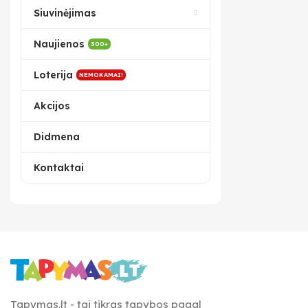
Siuvinėjimas
Naujienos
300+
Loterija
NEMOKAMAI!
Akcijos
Didmena
Kontaktai
Tapymas.lt - tai tikras tapybos pagal