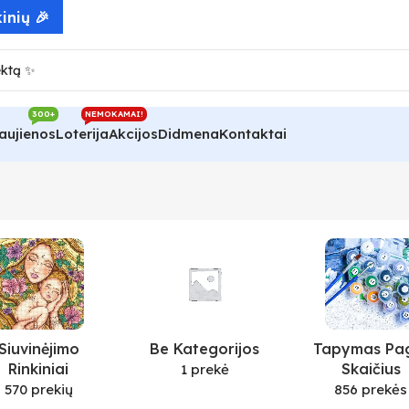
inių 🎉
300+
NEMOKAMAI!
aujienos
Loterija
Akcijos
Didmena
Kontaktai
Siuvinėjimo
Be Kategorijos
Tapymas Pa
Rinkiniai
Skaičius
1 prekė
570 prekių
856 prekės