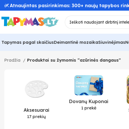
✅ Atnaujintas pasirinkimas: 300+ naujų tapybos rink
Tapymas pagal skaičius
Deimantinė mozaika
Siuvinėjimas
N
Pradžia
Produktai su žymomis “azūrinės dangaus”
Dovanų Kuponai
1 prekė
Aksesuarai
17 prekių