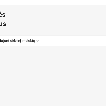
ės
us