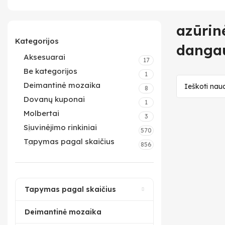
azūrin
Kategorijos
danga
Aksesuarai
17
Be kategorijos
1
Deimantinė mozaika
8
Dovanų kuponai
1
Molbertai
3
Siuvinėjimo rinkiniai
570
Tapymas pagal skaičius
856
Tapymas pagal skaičius
Deimantinė mozaika