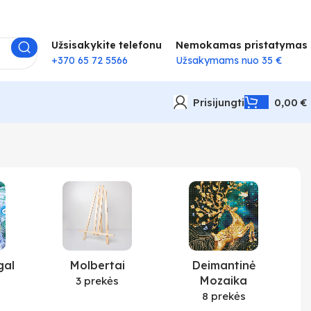
Užsisakykite telefonu
Nemokamas pristatymas
+370 65 72 5566
Užsakymams nuo 35 €
Prisijungti
0,00
€
gal
Molbertai
Deimantinė
Mozaika
3 prekės
8 prekės