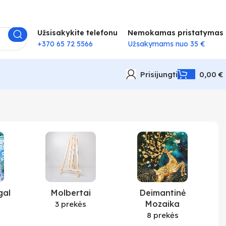
Užsisakykite telefonu
Nemokamas pristatymas
+370 65 72 5566
Užsakymams nuo 35 €
Prisijungti
0,00
€
gal
Molbertai
Deimantinė
Mozaika
3 prekės
8 prekės