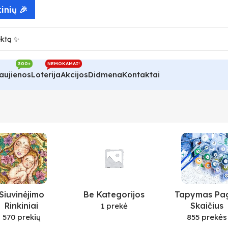
inių 🎉
300+
NEMOKAMAI!
aujienos
Loterija
Akcijos
Didmena
Kontaktai
Siuvinėjimo
Be Kategorijos
Tapymas Pa
Rinkiniai
Skaičius
1 prekė
570 prekių
855 prekės