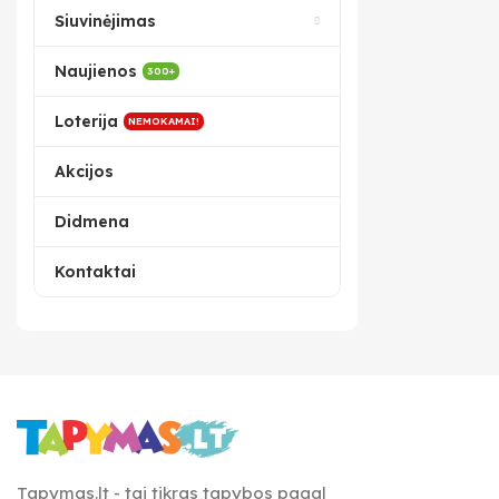
Siuvinėjimas
Naujienos
300+
Loterija
NEMOKAMAI!
Akcijos
Didmena
Kontaktai
Tapymas.lt - tai tikras tapybos pagal