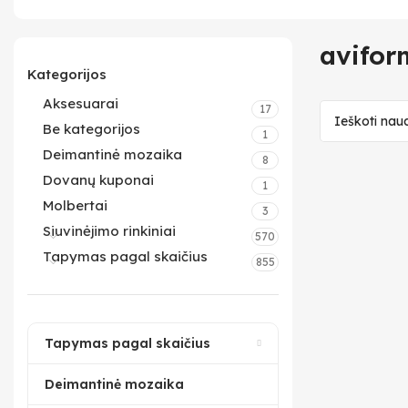
avifor
Kategorijos
Aksesuarai
17
Be kategorijos
1
Deimantinė mozaika
8
Dovanų kuponai
1
Molbertai
3
Siuvinėjimo rinkiniai
570
Tapymas pagal skaičius
855
Tapymas pagal skaičius
Deimantinė mozaika