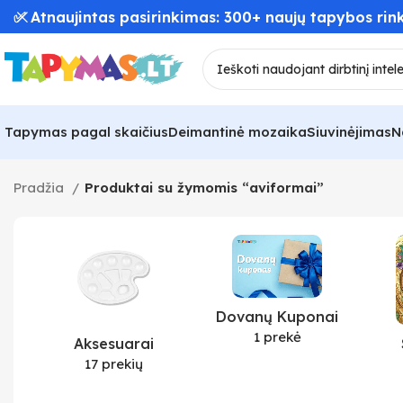
✅ Atnaujintas pasirinkimas: 300+ naujų tapybos rink
Tapymas pagal skaičius
Deimantinė mozaika
Siuvinėjimas
N
Pradžia
Produktai su žymomis “aviformai”
Dovanų Kuponai
1 prekė
Aksesuarai
17 prekių