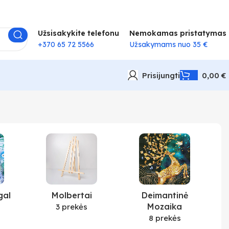
Užsisakykite telefonu
Nemokamas pristatymas
+370 65 72 5566
Užsakymams nuo 35 €
Prisijungti
0,00
€
gal
Molbertai
Deimantinė
Mozaika
3 prekės
8 prekės