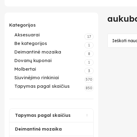
aukub
Kategorijos
Aksesuarai
17
Be kategorijos
1
Deimantinė mozaika
8
Dovanų kuponai
1
Molbertai
3
Siuvinėjimo rinkiniai
570
Tapymas pagal skaičius
850
Tapymas pagal skaičius
Deimantinė mozaika