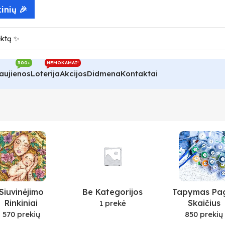
inių 🎉
300+
NEMOKAMAI!
aujienos
Loterija
Akcijos
Didmena
Kontaktai
Siuvinėjimo
Be Kategorijos
Tapymas Pa
Rinkiniai
Skaičius
1 prekė
570 prekių
850 prekių