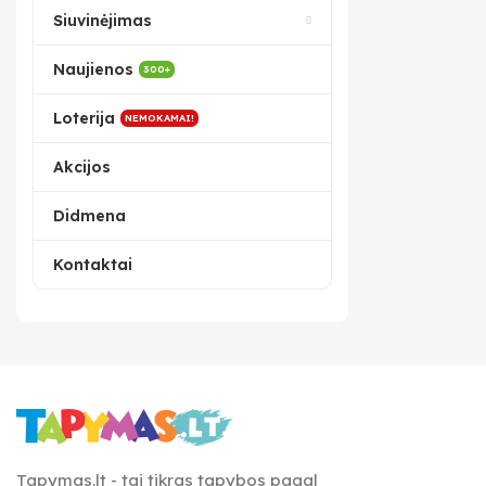
Siuvinėjimas
Naujienos
300+
Loterija
NEMOKAMAI!
Akcijos
Didmena
Kontaktai
Tapymas.lt - tai tikras tapybos pagal