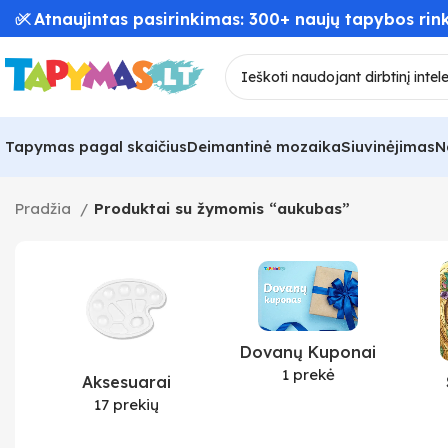
✅ Atnaujintas pasirinkimas: 300+ naujų tapybos rink
Tapymas pagal skaičius
Deimantinė mozaika
Siuvinėjimas
N
Pradžia
Produktai su žymomis “aukubas”
Dovanų Kuponai
1 prekė
Aksesuarai
17 prekių