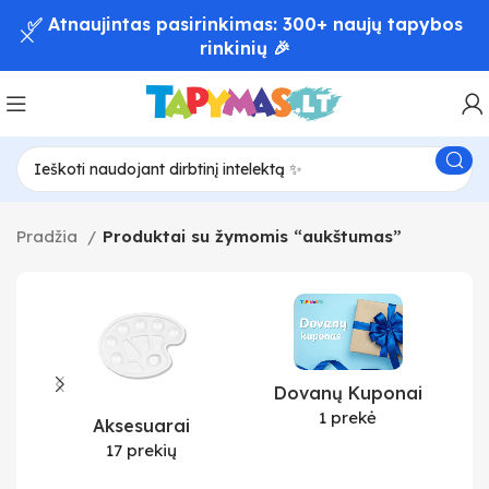
✅ Atnaujintas pasirinkimas: 300+ naujų tapybos
rinkinių 🎉
Pradžia
Produktai su žymomis “aukštumas”
Dovanų Kuponai
1 prekė
Aksesuarai
17 prekių