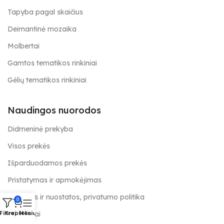
Tapyba pagal skaičius
Deimantinė mozaika
Molbertai
Gamtos tematikos rinkiniai
Gėlių tematikos rinkiniai
Naudingos nuorodos
Didmeninė prekyba
Visos prekės
Išparduodamos prekės
Pristatymas ir apmokėjimas
Taisyklės ir nuostatos, privatumo politika
0
Kontaktai
Filtrai
Krepšelis
Meniu