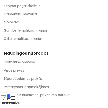
Tapyba pagal skaičius
Deimantinė mozaika
Molbertai
Gamtos tematikos rinkiniai
Gėlių tematikos rinkiniai
Naudingos nuorodos
Didmeninė prekyba
Visos prekės
Išparduodamos prekės
Pristatymas ir apmokėjimas
Taisyklės ir nuostatos, privatumo politika
0
Kontaktai
Filtrai
Krepšelis
Meniu