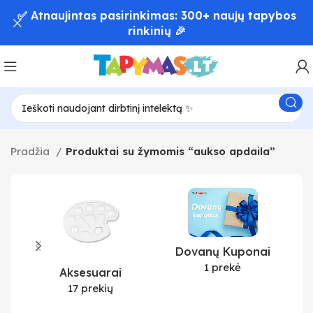
✅ Atnaujintas pasirinkimas: 300+ naujų tapybos
rinkinių 🎉
Pradžia
Produktai su žymomis “aukso apdaila”
Dovanų Kuponai
1 prekė
Aksesuarai
17 prekių