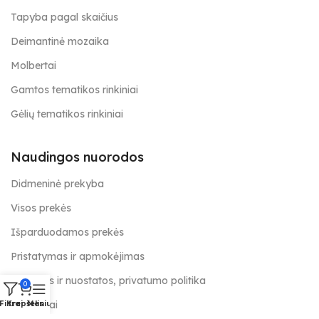
Tapyba pagal skaičius
Deimantinė mozaika
Molbertai
Gamtos tematikos rinkiniai
Gėlių tematikos rinkiniai
Naudingos nuorodos
Didmeninė prekyba
Visos prekės
Išparduodamos prekės
Pristatymas ir apmokėjimas
Taisyklės ir nuostatos, privatumo politika
0
Kontaktai
Filtrai
Krepšelis
Meniu