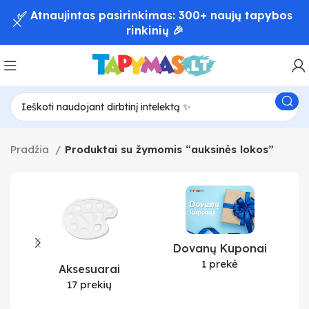
✅ Atnaujintas pasirinkimas: 300+ naujų tapybos
rinkinių 🎉
Pradžia
Produktai su žymomis “auksinės lokos”
Dovanų Kuponai
1 prekė
Aksesuarai
17 prekių