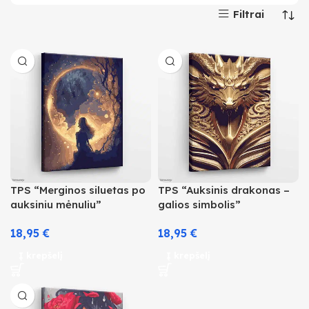
Filtrai
TPS “Merginos siluetas po
TPS “Auksinis drakonas –
auksiniu mėnuliu”
galios simbolis”
18,95
€
18,95
€
Į krepšelį
Į krepšelį