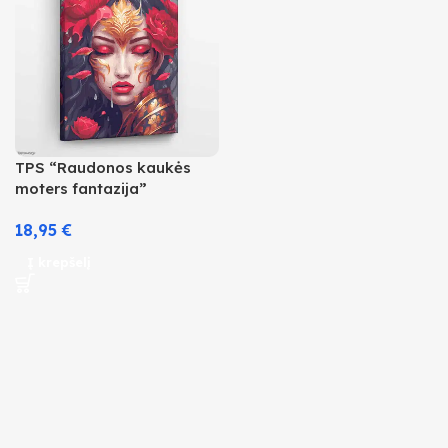
TPS “Raudonos kaukės
moters fantazija”
18,95
€
Į krepšelį