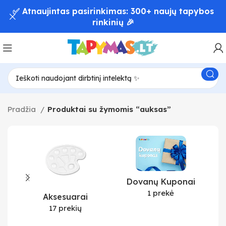
✅ Atnaujintas pasirinkimas: 300+ naujų tapybos
rinkinių 🎉
Pradžia
Produktai su žymomis “auksas”
Dovanų Kuponai
1 prekė
Aksesuarai
17 prekių