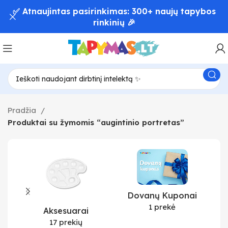
✅ Atnaujintas pasirinkimas: 300+ naujų tapybos
rinkinių 🎉
Pradžia
Produktai su žymomis “augintinio portretas”
Dovanų Kuponai
1 prekė
Aksesuarai
17 prekių