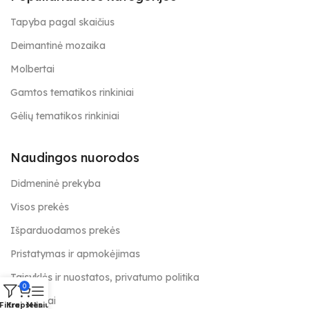
Tapyba pagal skaičius
Deimantinė mozaika
Molbertai
Gamtos tematikos rinkiniai
Gėlių tematikos rinkiniai
Naudingos nuorodos
Didmeninė prekyba
Visos prekės
Išparduodamos prekės
Pristatymas ir apmokėjimas
Taisyklės ir nuostatos, privatumo politika
0
Kontaktai
Filtrai
Krepšelis
Meniu