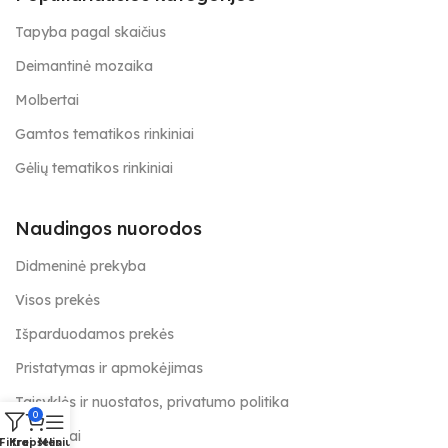
Tapyba pagal skaičius
Deimantinė mozaika
Molbertai
Gamtos tematikos rinkiniai
Gėlių tematikos rinkiniai
Naudingos nuorodos
Didmeninė prekyba
Visos prekės
Išparduodamos prekės
Pristatymas ir apmokėjimas
Taisyklės ir nuostatos, privatumo politika
0
Kontaktai
Filtrai
Krepšelis
Meniu