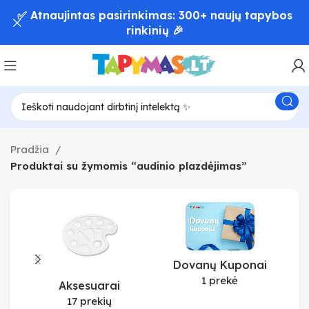
✅ Atnaujintas pasirinkimas: 300+ naujų tapybos
rinkinių 🎉
Pradžia
Produktai su žymomis “audinio plazdėjimas”
Dovanų Kuponai
1 prekė
Aksesuarai
17 prekių