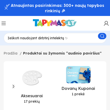
✅ Atnaujintas pasirinkimas: 300+ naujų tapybos
rinkinių 🎉
Pradžia
Produktai su žymomis “audinio paviršius”
Dovanų Kuponai
1 prekė
Aksesuarai
17 prekių