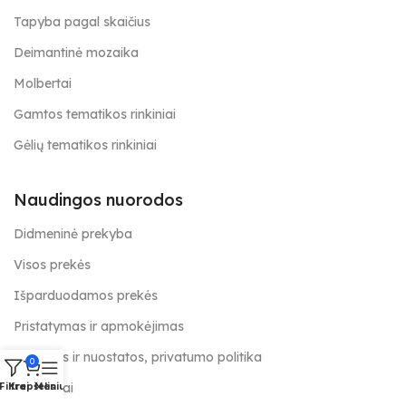
Tapyba pagal skaičius
Deimantinė mozaika
Molbertai
Gamtos tematikos rinkiniai
Gėlių tematikos rinkiniai
Naudingos nuorodos
Didmeninė prekyba
Visos prekės
Išparduodamos prekės
Pristatymas ir apmokėjimas
Taisyklės ir nuostatos, privatumo politika
0
Kontaktai
Filtrai
Krepšelis
Meniu