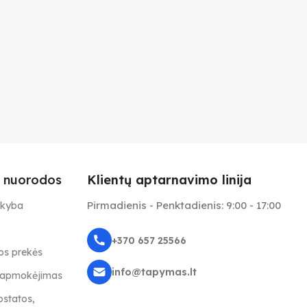
 nuorodos
Klientų aptarnavimo linija
Pirmadienis - Penktadienis: 9:00 - 17:00
ekyba
+370 657 25566
s prekės
info@tapymas.lt
r apmokėjimas
ostatos,