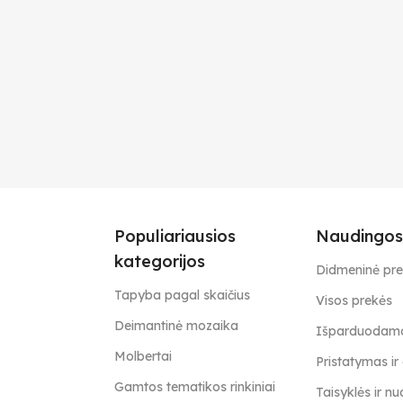
Populiariausios
Naudingos
kategorijos
Didmeninė pr
Tapyba pagal skaičius
Visos prekės
Deimantinė mozaika
Išparduodamo
Molbertai
Pristatymas i
Gamtos tematikos rinkiniai
Taisyklės ir nu