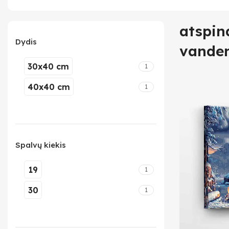
atspin
Dydis
vande
30x40 cm
1
40x40 cm
1
Spalvų kiekis
19
1
30
1