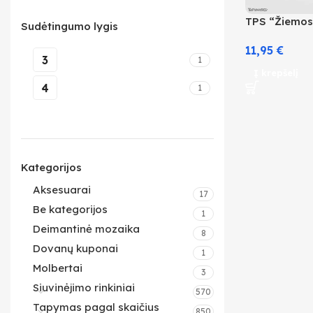
TPS “Žiemos 
Sudėtingumo lygis
11,95
€
3
1
Į krepšelį
4
1
Kategorijos
Aksesuarai
17
Be kategorijos
1
Deimantinė mozaika
8
Dovanų kuponai
1
Molbertai
3
Siuvinėjimo rinkiniai
570
Tapymas pagal skaičius
850