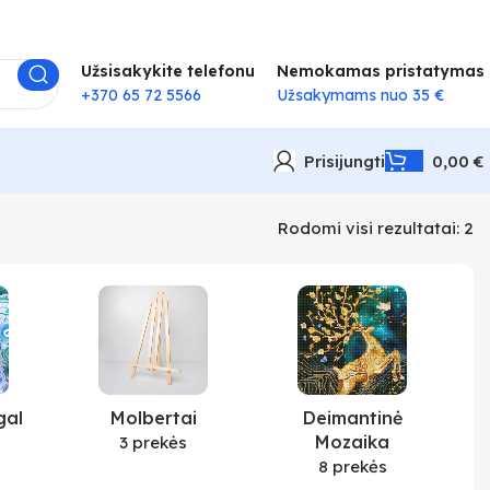
Užsisakykite telefonu
Nemokamas pristatymas
+370 65 72 5566
Užsakymams nuo 35 €
Prisijungti
0,00
€
Rodomi visi rezultatai: 2
gal
Molbertai
Deimantinė
Mozaika
3 prekės
8 prekės