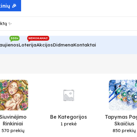
inių 🎉
300+
NEMOKAMAI!
aujienos
Loterija
Akcijos
Didmena
Kontaktai
Siuvinėjimo
Be Kategorijos
Tapymas Pa
Rinkiniai
Skaičius
1 prekė
570 prekių
850 prekių