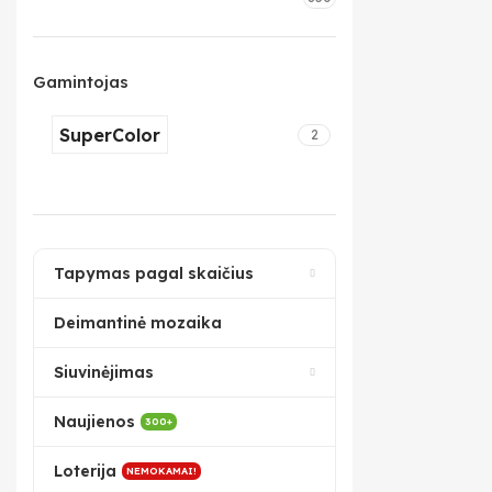
Gamintojas
SuperColor
2
Tapymas pagal skaičius
Deimantinė mozaika
Siuvinėjimas
Naujienos
300+
Loterija
NEMOKAMAI!