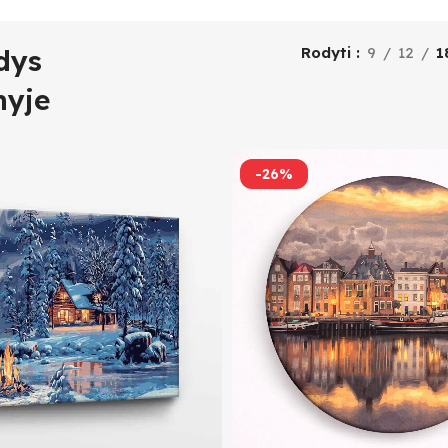
dys
Rodyti
9
12
1
nyje
-26%