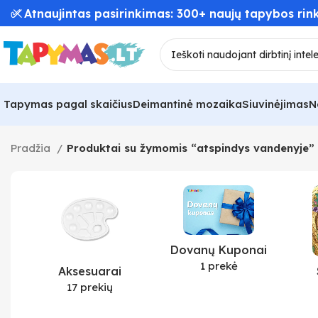
✅ Atnaujintas pasirinkimas: 300+ naujų tapybos rink
Tapymas pagal skaičius
Deimantinė mozaika
Siuvinėjimas
N
Pradžia
Produktai su žymomis “atspindys vandenyje”
Dovanų Kuponai
1 prekė
Aksesuarai
17 prekių