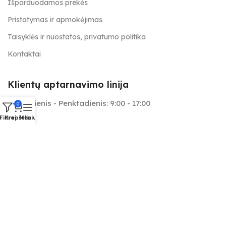
Išparduodamos prekės
Pristatymas ir apmokėjimas
Taisyklės ir nuostatos, privatumo politika
Kontaktai
Klientų aptarnavimo linija
Pirmadienis - Penktadienis: 9:00 - 17:00
0
Filtrai
Krepšelis
Meniu
+370 657 25566
info@tapymas.lt
Mes aptarnaujame: