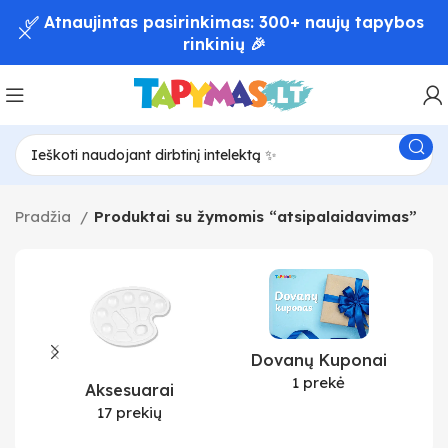
✅ Atnaujintas pasirinkimas: 300+ naujų tapybos
rinkinių 🎉
Pradžia
Produktai su žymomis “atsipalaidavimas”
Dovanų Kuponai
1 prekė
Aksesuarai
17 prekių