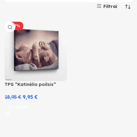
Filtrai
-47%
TPS “Katinėlio poilsis”
18,95
€
9,95
€
Į krepšelį