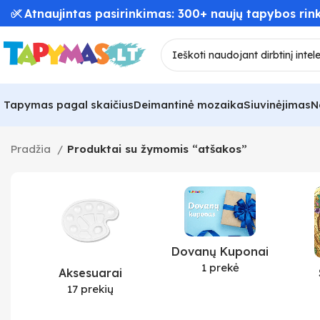
✅ Atnaujintas pasirinkimas: 300+ naujų tapybos rink
Tapymas pagal skaičius
Deimantinė mozaika
Siuvinėjimas
N
Pradžia
Produktai su žymomis “atšakos”
Dovanų Kuponai
1 prekė
Aksesuarai
17 prekių