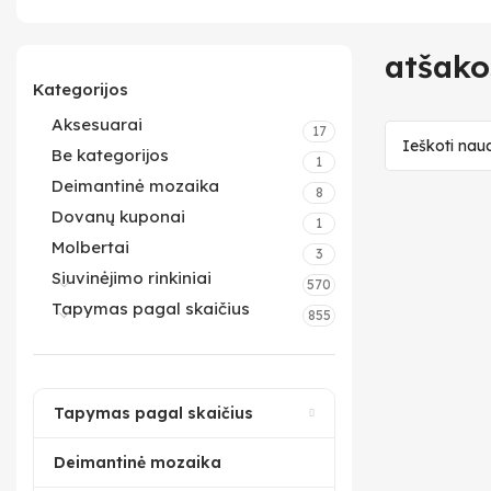
atšako
Kategorijos
Aksesuarai
17
Be kategorijos
1
Deimantinė mozaika
8
Dovanų kuponai
1
Molbertai
3
Siuvinėjimo rinkiniai
570
Tapymas pagal skaičius
855
Tapymas pagal skaičius
Deimantinė mozaika