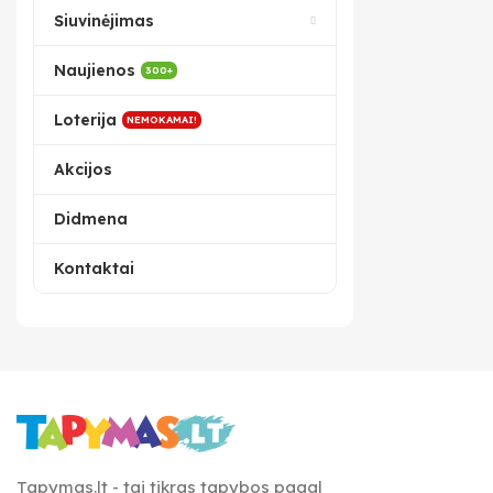
Siuvinėjimas
Naujienos
300+
Loterija
NEMOKAMAI!
Akcijos
Didmena
Kontaktai
Tapymas.lt - tai tikras tapybos pagal