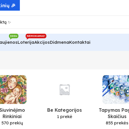
inių 🎉
300+
NEMOKAMAI!
aujienos
Loterija
Akcijos
Didmena
Kontaktai
Siuvinėjimo
Be Kategorijos
Tapymas Pa
Rinkiniai
Skaičius
1 prekė
570 prekių
855 prekės