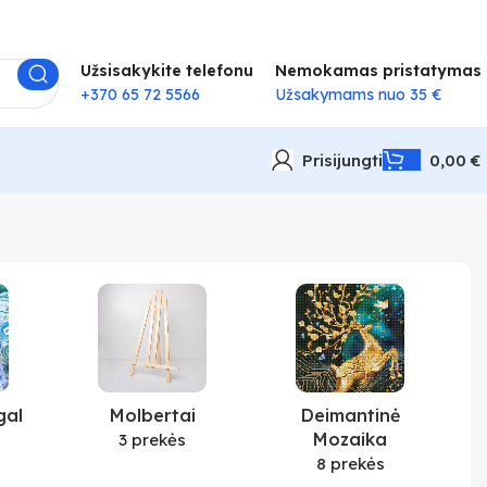
Užsisakykite telefonu
Nemokamas pristatymas
+370 65 72 5566
Užsakymams nuo 35 €
Prisijungti
0,00
€
gal
Molbertai
Deimantinė
Mozaika
3 prekės
8 prekės