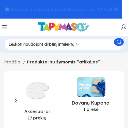
📦 Greitas užsakymų pristatymas – iki 48 val! 🚚
Pradžia
Produktai su žymomis “atlikėjas”
Dovanų Kuponai
1 prekė
Aksesuarai
17 prekių