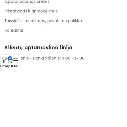
Išparduodamos prekės
Pristatymas ir apmokėjimas
Taisyklės ir nuostatos, privatumo politika
Kontaktai
Klientų aptarnavimo linija
Pirmadienis - Penktadienis: 9:00 - 17:00
0
Filtrai
Krepšelis
Meniu
+370 657 25566
info@tapymas.lt
Mes aptarnaujame: