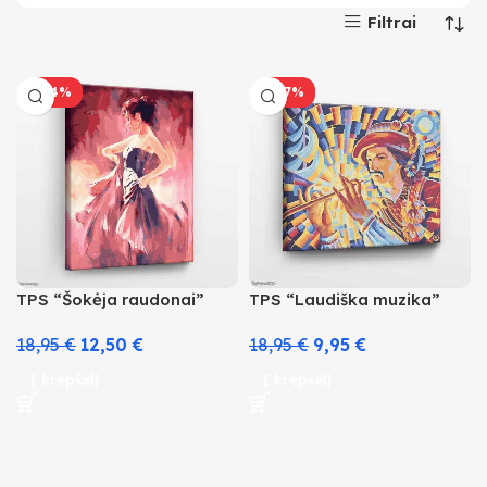
Filtrai
-34%
-47%
TPS “Šokėja raudonai”
TPS “Laudiška muzika”
18,95
€
12,50
€
18,95
€
9,95
€
Į krepšelį
Į krepšelį