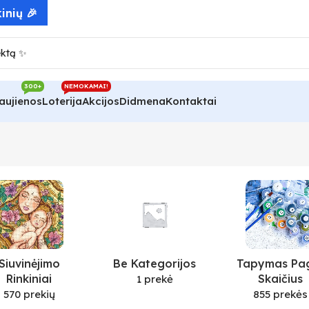
inių 🎉
300+
NEMOKAMAI!
aujienos
Loterija
Akcijos
Didmena
Kontaktai
Siuvinėjimo
Be Kategorijos
Tapymas Pa
Rinkiniai
Skaičius
1 prekė
570 prekių
855 prekės