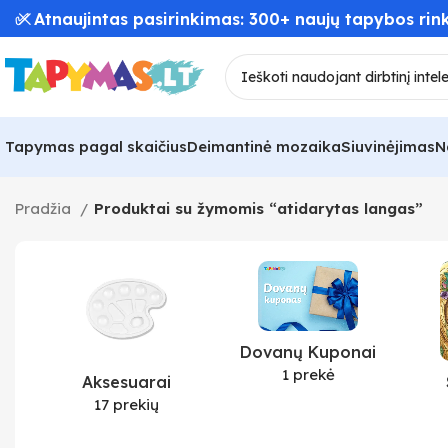
✅ Atnaujintas pasirinkimas: 300+ naujų tapybos rink
Tapymas pagal skaičius
Deimantinė mozaika
Siuvinėjimas
N
Pradžia
Produktai su žymomis “atidarytas langas”
Dovanų Kuponai
1 prekė
Aksesuarai
17 prekių