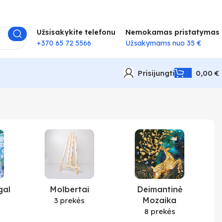
Užsisakykite telefonu
Nemokamas pristatymas
+370 65 72 5566
Užsakymams nuo 35 €
Prisijungti
0,00
€
gal
Molbertai
Deimantinė
Mozaika
3 prekės
8 prekės