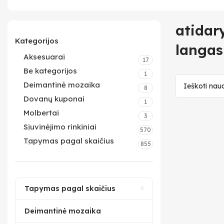
atidar
Kategorijos
langas
Aksesuarai
17
Be kategorijos
1
Deimantinė mozaika
8
Dovanų kuponai
1
Molbertai
3
Siuvinėjimo rinkiniai
570
Tapymas pagal skaičius
855
Tapymas pagal skaičius
Deimantinė mozaika