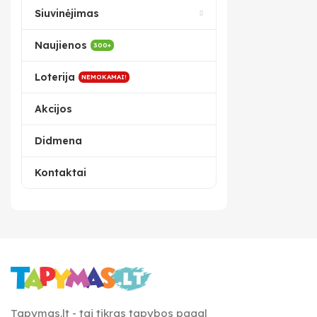
Siuvinėjimas
Naujienos
300+
Loterija
NEMOKAMAI!
Akcijos
Didmena
Kontaktai
Tapymas.lt - tai tikras tapybos pagal