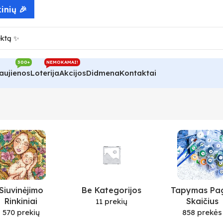
inių 🎉
300+
NEMOKAMAI!
aujienos
Loterija
Akcijos
Didmena
Kontaktai
Siuvinėjimo
Be Kategorijos
Tapymas Pa
Rinkiniai
Skaičius
11 prekių
570 prekių
858 prekės