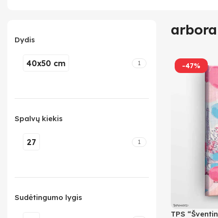
arbora
Dydis
40x50 cm
1
-47%
Spalvų kiekis
27
1
Sudėtingumo lygis
TPS “Šventin