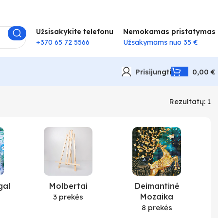
Užsisakykite telefonu
Nemokamas pristatymas
+370 65 72 5566
Užsakymams nuo 35 €
Prisijungti
0,00
€
Rezultatų: 1
gal
Molbertai
Deimantinė
Mozaika
3 prekės
8 prekės