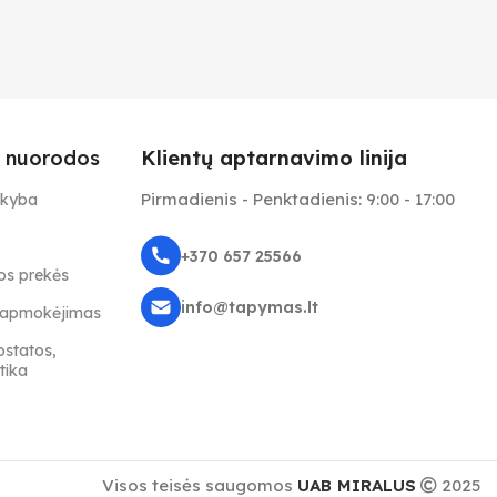
 nuorodos
Klientų aptarnavimo linija
Pirmadienis - Penktadienis: 9:00 - 17:00
ekyba
+370 657 25566
s prekės
info@tapymas.lt
r apmokėjimas
ostatos,
tika
Visos teisės saugomos
UAB MIRALUS
2025