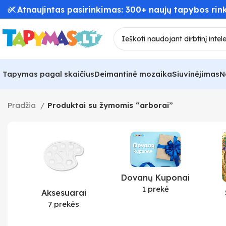
✅ Atnaujintas pasirinkimas: 300+ naujų tapybos rink
Tapymas pagal skaičius
Deimantinė mozaika
Siuvinėjimas
N
Pradžia
Produktai su žymomis “arborai”
Dovanų Kuponai
1 prekė
Aksesuarai
7 prekės