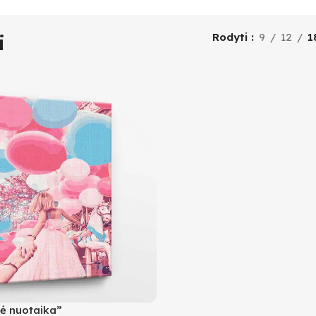
i
Rodyti
9
12
1
ė nuotaika”