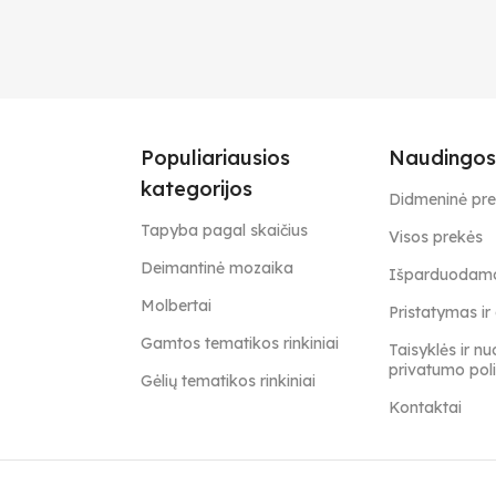
Populiariausios
Naudingos
kategorijos
Didmeninė pr
Tapyba pagal skaičius
Visos prekės
Deimantinė mozaika
Išparduodamo
Molbertai
Pristatymas i
Gamtos tematikos rinkiniai
Taisyklės ir nu
privatumo poli
Gėlių tematikos rinkiniai
Kontaktai