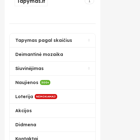
Tapymas.lt
1
Tapymas pagal skaičius
Deimantinė mozaika
Siuvinėjimas
Naujienos
300+
Loterija
NEMOKAMAI!
Akcijos
Didmena
Kontaktai