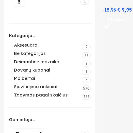
3
1
18,95
€
9,9
Į krepšelį
Kategorijos
Aksesuarai
7
Be kategorijos
11
Deimantinė mozaika
8
Dovanų kuponai
1
Molbertai
3
Siuvinėjimo rinkiniai
570
Tapymas pagal skaičius
858
Gamintojas